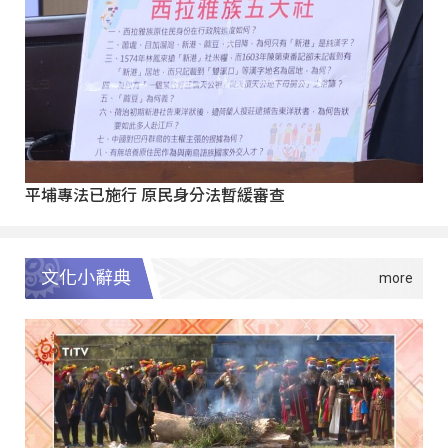
平埔專法已施行 原民身分法暫緩審查
文化小辭典