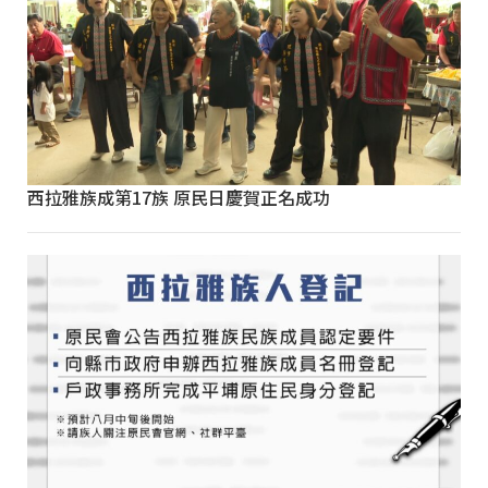
西拉雅族成第17族 原民日慶賀正名成功