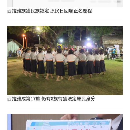
西拉雅族獲民族認定 原民日回顧正名歷程
西拉雅成第17族 仍有8族待獲法定原民身分