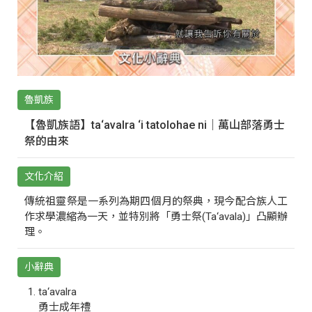
魯凱族
【魯凱族語】ta‘avalra ‘i tatolohae ni｜萬山部落勇士
祭的由來
文化介紹
傳統祖靈祭是一系列為期四個月的祭典，現今配合族人工
作求學濃縮為一天，並特別將「勇士祭(Ta‘avala)」凸顯辦
理。
小辭典
ta‘avalra
勇士成年禮