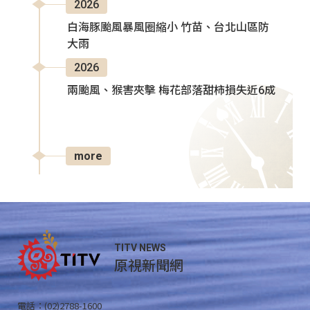
2026
白海豚颱風暴風圈縮小 竹苗、台北山區防
大雨
2026
兩颱風、猴害夾擊 梅花部落甜柿損失近6成
more
TITV NEWS
原視新聞網
電話：(02)2788-1600