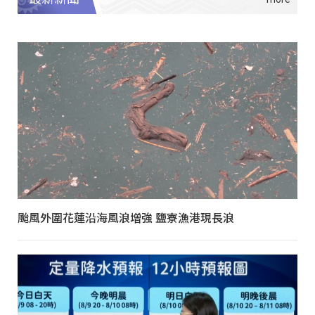
颱風外圍花蓮沿海風浪增強 鹽寮漁港現長浪