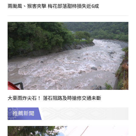
兩颱風、猴害夾擊 梅花部落甜柿損失近6成
大豪雨炸尖石！ 落石阻路及時搶修交通未斷
推薦新聞