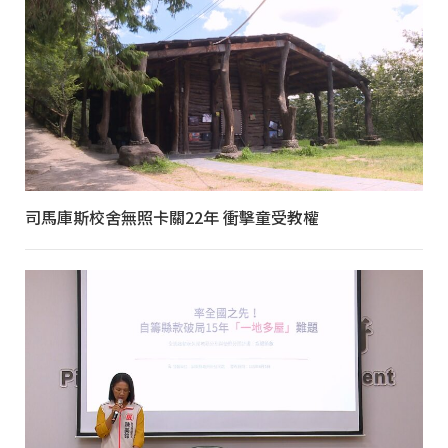
司馬庫斯校舍無照卡關22年 衝擊童受教權