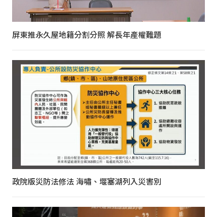
屏東推永久屋地籍分割分照 解長年產權難題
政院版災防法修法 海嘯、堰塞湖列入災害別