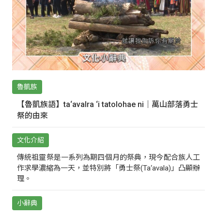
魯凱族
【魯凱族語】ta‘avalra ‘i tatolohae ni｜萬山部落勇士
祭的由來
文化介紹
傳統祖靈祭是一系列為期四個月的祭典，現今配合族人工
作求學濃縮為一天，並特別將「勇士祭(Ta‘avala)」凸顯辦
理。
小辭典