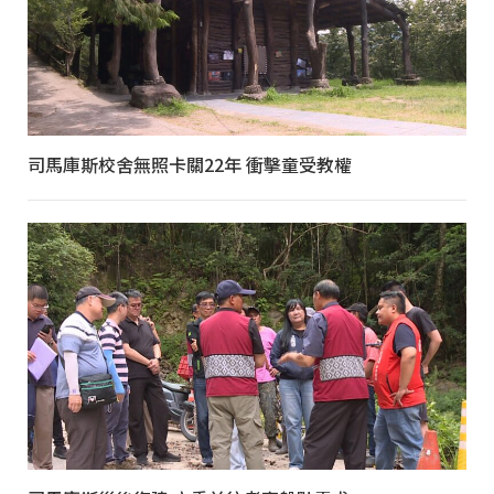
司馬庫斯校舍無照卡關22年 衝擊童受教權