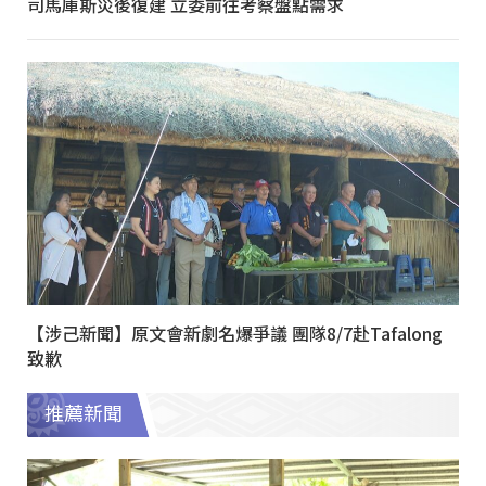
司馬庫斯災後復建 立委前往考察盤點需求
【涉己新聞】原文會新劇名爆爭議 團隊8/7赴Tafalong
致歉
推薦新聞