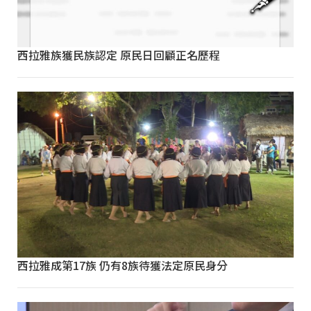
西拉雅族獲民族認定 原民日回顧正名歷程
西拉雅成第17族 仍有8族待獲法定原民身分