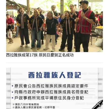
西拉雅族成第17族 原民日慶賀正名成功