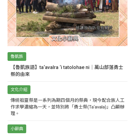
魯凱族
【魯凱族語】ta‘avalra ‘i tatolohae ni｜萬山部落勇士
祭的由來
文化介紹
傳統祖靈祭是一系列為期四個月的祭典，現今配合族人工
作求學濃縮為一天，並特別將「勇士祭(Ta‘avala)」凸顯辦
理。
小辭典