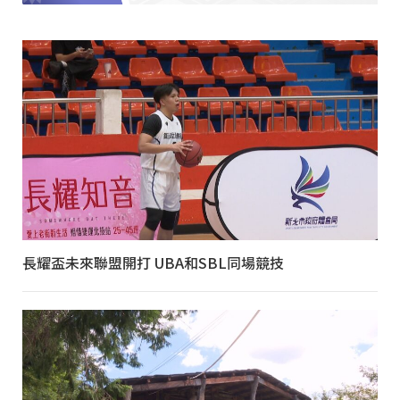
長耀盃未來聯盟開打 UBA和SBL同場競技