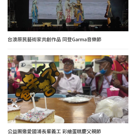
台澳原民藝術家共創作品 同登Garma音樂節
公益團邀愛國浦長輩義工 彩繪蛋糕慶父親節