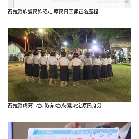
西拉雅族獲民族認定 原民日回顧正名歷程
西拉雅成第17族 仍有8族待獲法定原民身分