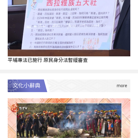
平埔專法已施行 原民身分法暫緩審查
文化小辭典