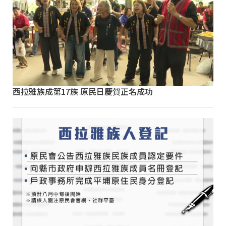
西拉雅族成第17族 原民日慶賀正名成功