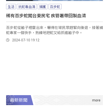
生活
抗蛇毒血清
捕獲
百步蛇
稀有百步蛇闖台東民宅 疾管署帶回製血清
百步蛇從箱子裡竄出來，嚇得在場民眾趕緊向後退，接著捕
蛇專家一個快手，熟練地把蛇又給抓進箱子中。
2024-07-10 19:12
最新新聞