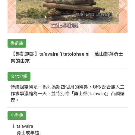
魯凱族
【魯凱族語】ta‘avalra ‘i tatolohae ni｜萬山部落勇士
祭的由來
文化介紹
傳統祖靈祭是一系列為期四個月的祭典，現今配合族人工
作求學濃縮為一天，並特別將「勇士祭(Ta‘avala)」凸顯辦
理。
小辭典
ta‘avalra
勇士成年禮