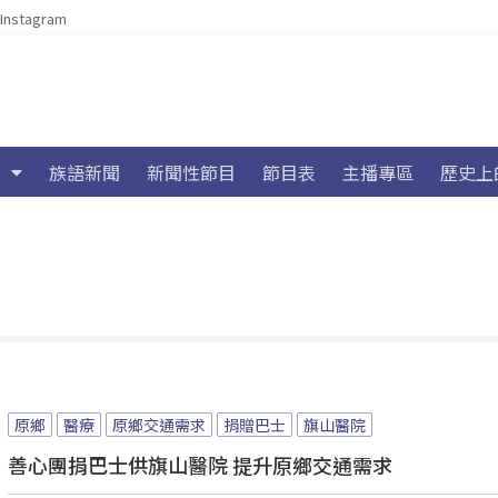
Instagram
族語新聞
新聞性節目
節目表
主播專區
歷史上
原鄉
醫療
原鄉交通需求
捐贈巴士
旗山醫院
善心團捐巴士供旗山醫院 提升原鄉交通需求