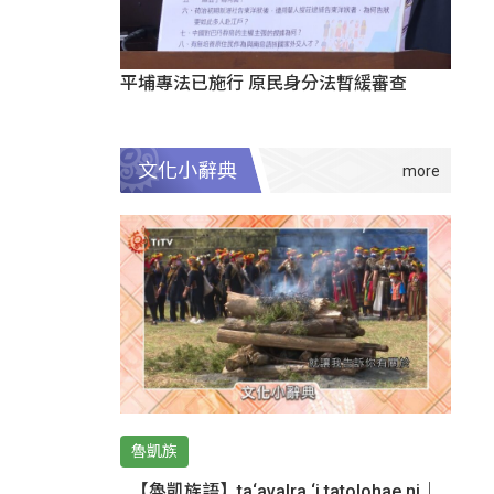
平埔專法已施行 原民身分法暫緩審查
文化小辭典
魯凱族
【魯凱族語】ta‘avalra ‘i tatolohae ni｜