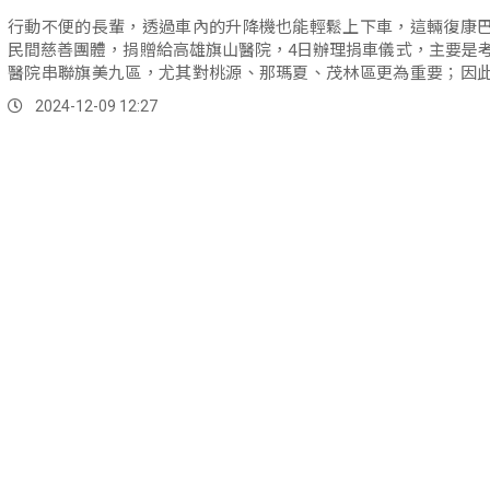
行動不便的長輩，透過車內的升降機也能輕鬆上下車，這輛復康
民間慈善團體，捐贈給高雄旗山醫院，4日辦理捐車儀式，主要是
醫院串聯旗美九區，尤其對桃源、那瑪夏、茂林區更為重要；因
車希望替原鄉就醫便利盡一份心力。
2024-12-09 12:27