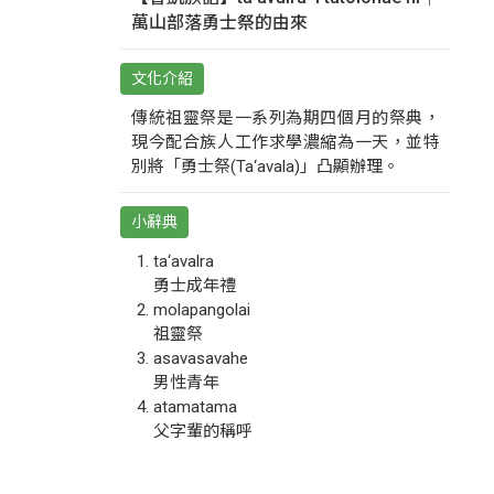
萬山部落勇士祭的由來
文化介紹
傳統祖靈祭是一系列為期四個月的祭典，
現今配合族人工作求學濃縮為一天，並特
別將「勇士祭(Ta‘avala)」凸顯辦理。
小辭典
ta‘avalra
勇士成年禮
molapangolai
祖靈祭
asavasavahe
男性青年
atamatama
父字輩的稱呼