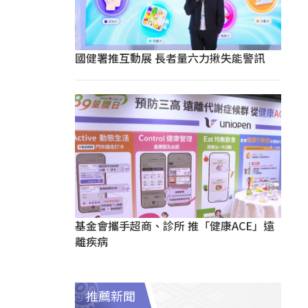
國健署推互動展 長者量六力揪失能警訊
基金會攜手超商、診所 推「健康ACE」遠
離疾病
推薦新聞