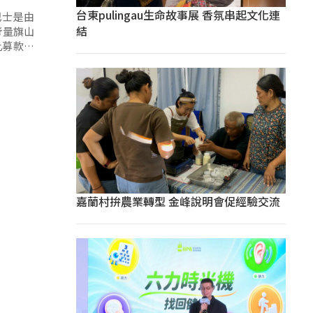
台東pulingau生命故事展 香氛串起文化連
巴士是由
結
考量旗山
此募款捐
嘉蘭村拚農業轉型 金峰說明會促經驗交流