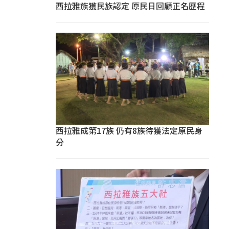
西拉雅族獲民族認定 原民日回顧正名歷程
西拉雅成第17族 仍有8族待獲法定原民身
分