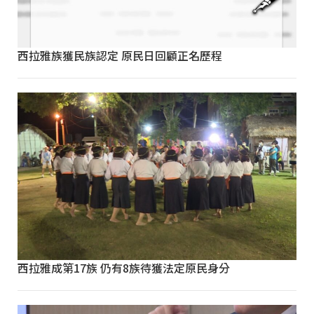
西拉雅族獲民族認定 原民日回顧正名歷程
西拉雅成第17族 仍有8族待獲法定原民身分