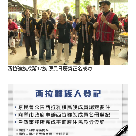
西拉雅族成第17族 原民日慶賀正名成功