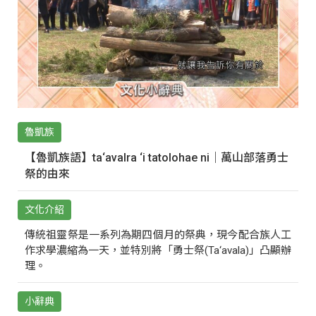
魯凱族
【魯凱族語】ta‘avalra ‘i tatolohae ni｜萬山部落勇士
祭的由來
文化介紹
傳統祖靈祭是一系列為期四個月的祭典，現今配合族人工
作求學濃縮為一天，並特別將「勇士祭(Ta‘avala)」凸顯辦
理。
小辭典