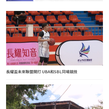
長耀盃未來聯盟開打 UBA和SBL同場競技