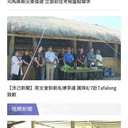
司馬庫斯災後復建 立委前往考察盤點需求
【涉己新聞】原文會新劇名爆爭議 團隊8/7赴Tafalong
致歉
推薦新聞