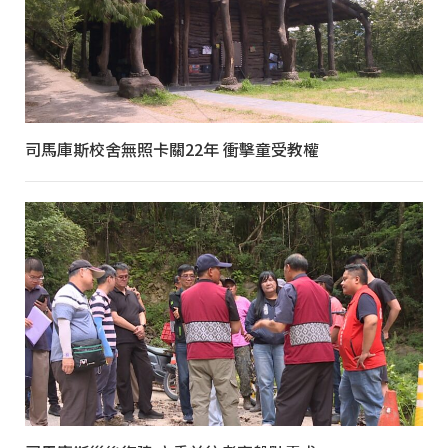
司馬庫斯校舍無照卡關22年 衝擊童受教權