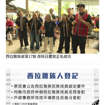
西拉雅族成第17族 原民日慶賀正名成功