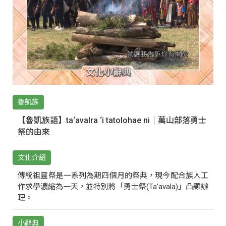
魯凱族
【魯凱族語】ta‘avalra ‘i tatolohae ni｜萬山部落勇士
祭的由來
文化介紹
傳統祖靈祭是一系列為期四個月的祭典，現今配合族人工
作求學濃縮為一天，並特別將「勇士祭(Ta‘avala)」凸顯辦
理。
小辭典