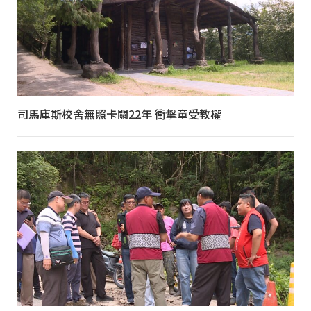
司馬庫斯校舍無照卡關22年 衝擊童受教權