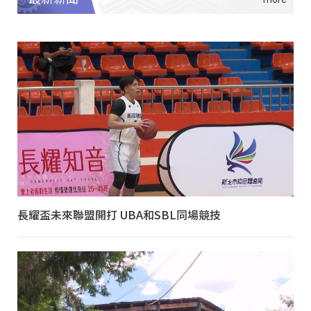
長耀盃未來聯盟開打 UBA和SBL同場競技