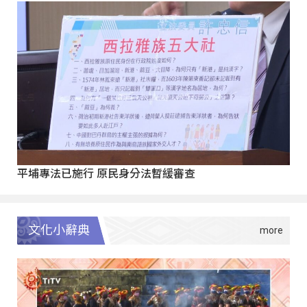
平埔專法已施行 原民身分法暫緩審查
文化小辭典