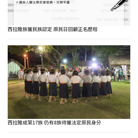
西拉雅族獲民族認定 原民日回顧正名歷程
西拉雅成第17族 仍有8族待獲法定原民身分