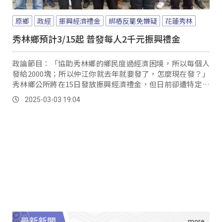
原鄉
政經
振興經濟禮金
綁樁反罷免嫌疑
花蓮秀林
秀林鄉預計3/15起 普發每人2千元振興禮金
政論節目：「協助秀林鄉的鄉民度過經濟困境，所以每個人
發給2000塊；所以仲江你就去年就要發了，怎麼現在發？」
秀林鄉公所將在15日發放振興經濟禮金，但日前卻遭特定政
論節目指稱鄉公所的振興禮金發放有綁樁反罷免的嫌疑；為
2025-03-03 19:04
此鄉長王玫瑰3日一早特地舉行澄清記者會，她表示去年就跟
代表會討論回饋金剩餘款編列為振興禮金的經費，絕無政論
節目所指稱的綁樁反罷免。
最新新聞