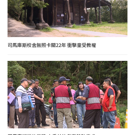
司馬庫斯校舍無照卡關22年 衝擊童受教權