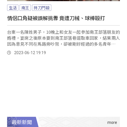
生活
南王
持刀鬥毆
情侶口角疑被誤解挑釁 竟遭刀械、球棒毆打
台東一名陳姓男子，10晚上和女友一起參加南王部落朋友的
婚禮，宴席之後原本要到南王部落巷道取車回家，結果兩人
因為意見不同在馬路旁吵架，卻被剛好經過的多名青年誤以
為陳姓男子在挑釁。
2023-06-12 19:19
最新新聞