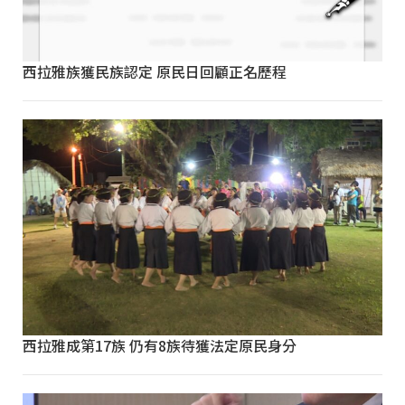
西拉雅族獲民族認定 原民日回顧正名歷程
西拉雅成第17族 仍有8族待獲法定原民身分