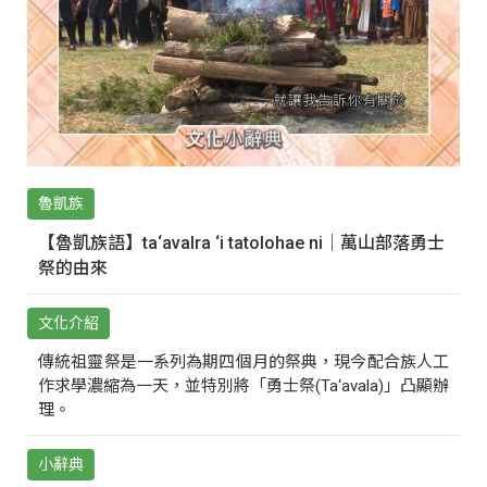
魯凱族
【魯凱族語】ta‘avalra ‘i tatolohae ni｜萬山部落勇士
祭的由來
文化介紹
傳統祖靈祭是一系列為期四個月的祭典，現今配合族人工
作求學濃縮為一天，並特別將「勇士祭(Ta‘avala)」凸顯辦
理。
小辭典