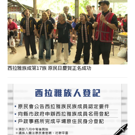
西拉雅族成第17族 原民日慶賀正名成功