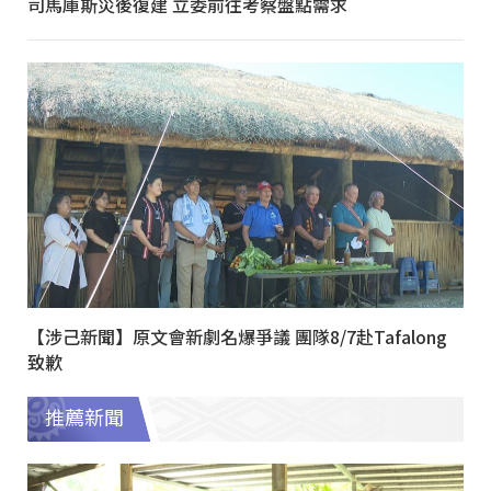
司馬庫斯災後復建 立委前往考察盤點需求
【涉己新聞】原文會新劇名爆爭議 團隊8/7赴Tafalong
致歉
推薦新聞