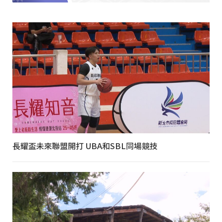
長耀盃未來聯盟開打 UBA和SBL同場競技