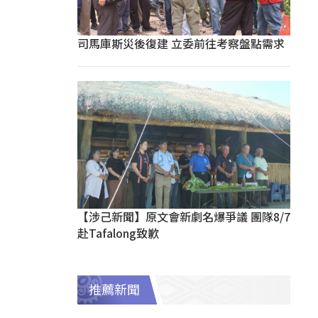
司馬庫斯災後復建 立委前往考察盤點需求
【涉己新聞】原文會新劇名爆爭議 團隊8/7
赴Tafalong致歉
推薦新聞