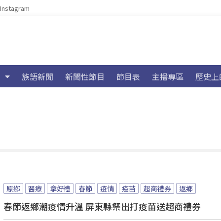
Instagram
族語新聞
新聞性節目
節目表
主播專區
歷史上
原鄉
醫療
拿好禮
春節
疫情
疫苗
超商禮券
返鄉
春節返鄉潮疫情升溫 屏東縣祭出打疫苗送超商禮券