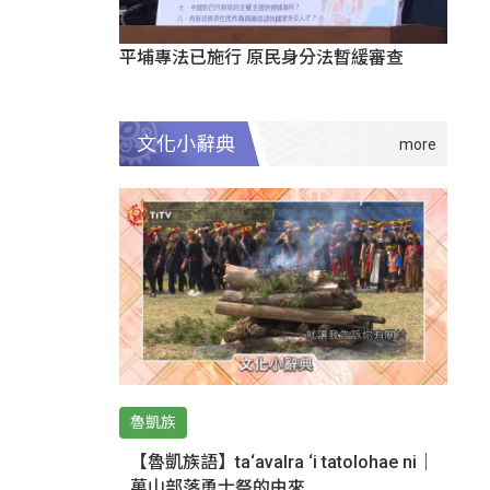
平埔專法已施行 原民身分法暫緩審查
文化小辭典
魯凱族
【魯凱族語】ta‘avalra ‘i tatolohae ni｜
萬山部落勇士祭的由來