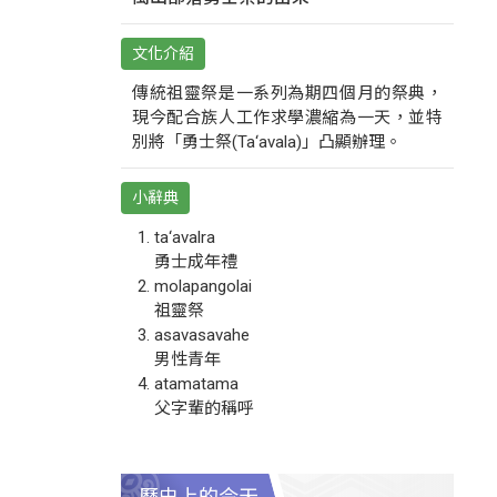
文化介紹
傳統祖靈祭是一系列為期四個月的祭典，
現今配合族人工作求學濃縮為一天，並特
別將「勇士祭(Ta‘avala)」凸顯辦理。
小辭典
ta‘avalra
勇士成年禮
molapangolai
祖靈祭
asavasavahe
男性青年
atamatama
父字輩的稱呼
歷史上的今天