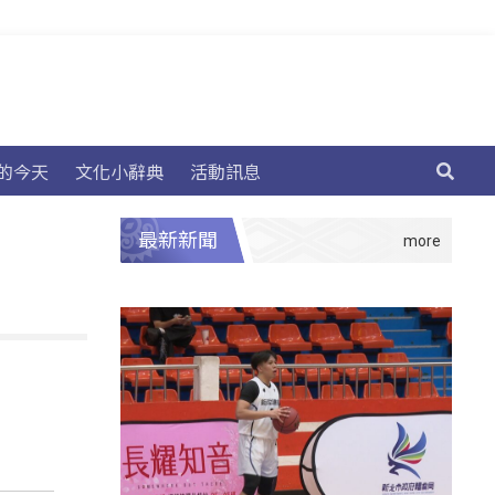
的今天
文化小辭典
活動訊息
最新新聞