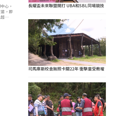
長耀盃未來聯盟開打 UBA和SBL同場競技
揮中心，
疫苗，即
元超商禮
司馬庫斯校舍無照卡關22年 衝擊童受教權