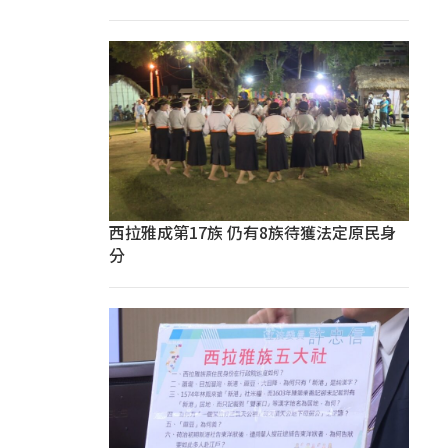
西拉雅成第17族 仍有8族待獲法定原民身
分