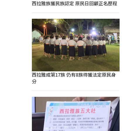
西拉雅族獲民族認定 原民日回顧正名歷程
西拉雅成第17族 仍有8族待獲法定原民身
分