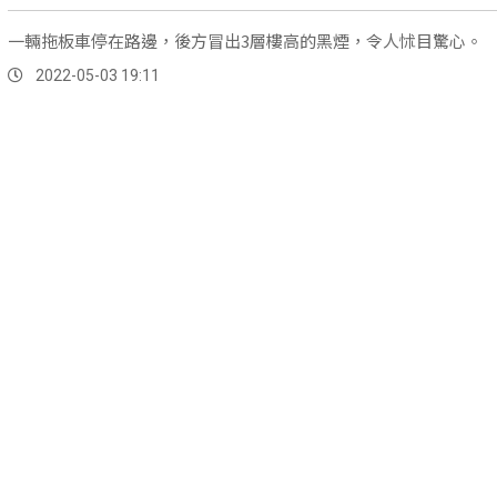
一輛拖板車停在路邊，後方冒出3層樓高的黑煙，令人怵目驚心。
2022-05-03 19:11