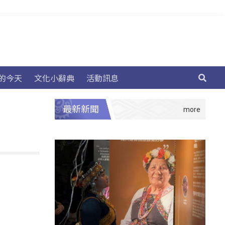
的今天
文化小辭典
活動訊息
最新新聞