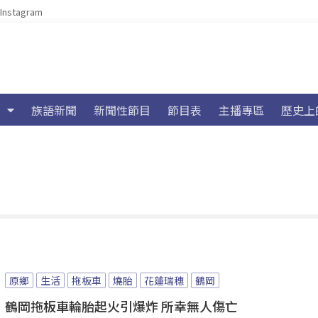
Instagram
族語新聞
新聞性節目
節目表
主播專區
歷史上
原鄉
生活
拖板車
燒胎
花蓮瑞穗
鶴岡
鶴岡拖板車輪胎起火引爆炸 所幸無人傷亡