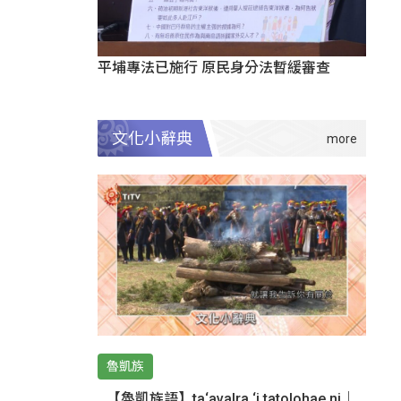
平埔專法已施行 原民身分法暫緩審查
文化小辭典
魯凱族
【魯凱族語】ta‘avalra ‘i tatolohae ni｜