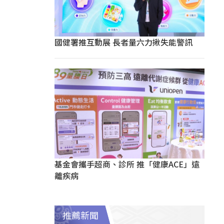
國健署推互動展 長者量六力揪失能警訊
基金會攜手超商、診所 推「健康ACE」遠
離疾病
推薦新聞