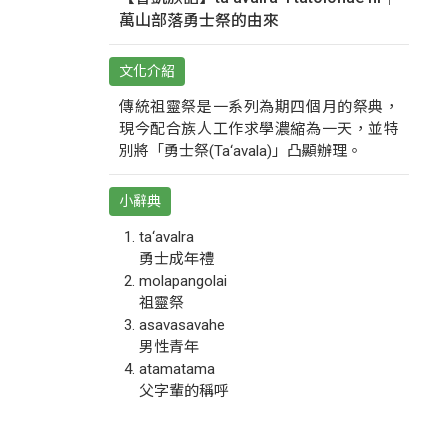
萬山部落勇士祭的由來
文化介紹
傳統祖靈祭是一系列為期四個月的祭典，
現今配合族人工作求學濃縮為一天，並特
別將「勇士祭(Ta‘avala)」凸顯辦理。
小辭典
ta‘avalra
勇士成年禮
molapangolai
祖靈祭
asavasavahe
男性青年
atamatama
父字輩的稱呼