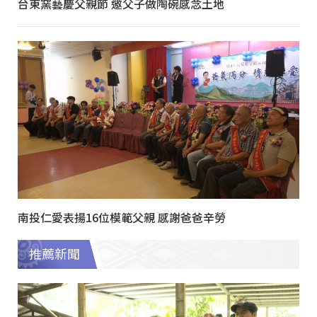
台東窯藝慶父親節 邀父子做陶碗感念土地
南投仁愛表揚16位模範父親 感謝爸爸辛勞
推薦新聞