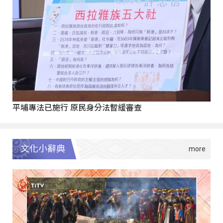
平埔專法已施行 原民身分法暫緩審查
文化小辭典