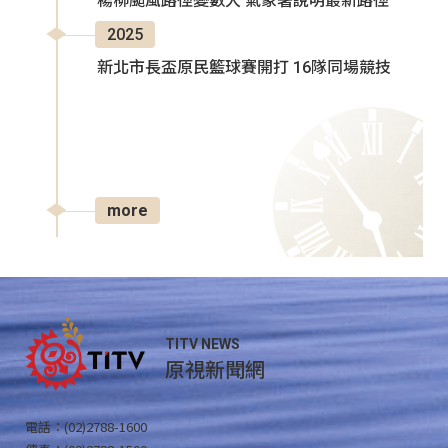
楊柳颱風路徑變數大 氣象署說明最新路徑
2025
新北市長盃原民籃球賽開打 16隊同場競技
more
TITV NEWS
原視新聞網
電話：(02)2788-1600