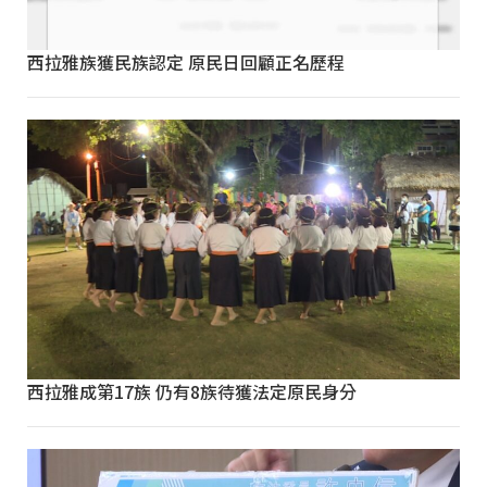
西拉雅族獲民族認定 原民日回顧正名歷程
西拉雅成第17族 仍有8族待獲法定原民身分