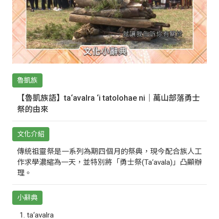
魯凱族
【魯凱族語】ta‘avalra ‘i tatolohae ni｜萬山部落勇士
祭的由來
文化介紹
傳統祖靈祭是一系列為期四個月的祭典，現今配合族人工
作求學濃縮為一天，並特別將「勇士祭(Ta‘avala)」凸顯辦
理。
小辭典
ta‘avalra