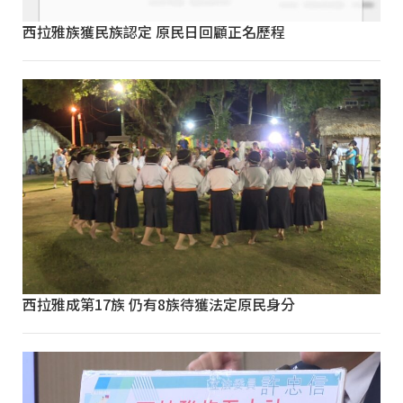
西拉雅族獲民族認定 原民日回顧正名歷程
西拉雅成第17族 仍有8族待獲法定原民身分