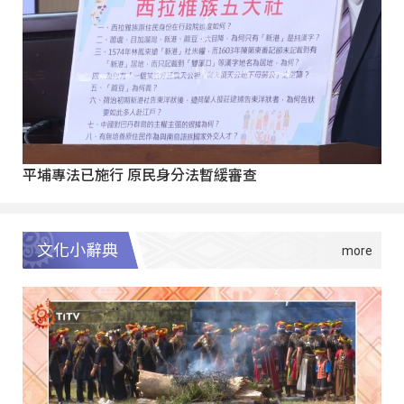
平埔專法已施行 原民身分法暫緩審查
文化小辭典