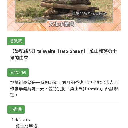
魯凱族
【魯凱族語】ta‘avalra ‘i tatolohae ni｜萬山部落勇士
祭的由來
文化介紹
傳統祖靈祭是一系列為期四個月的祭典，現今配合族人工
作求學濃縮為一天，並特別將「勇士祭(Ta‘avala)」凸顯辦
理。
小辭典
ta‘avalra
勇士成年禮