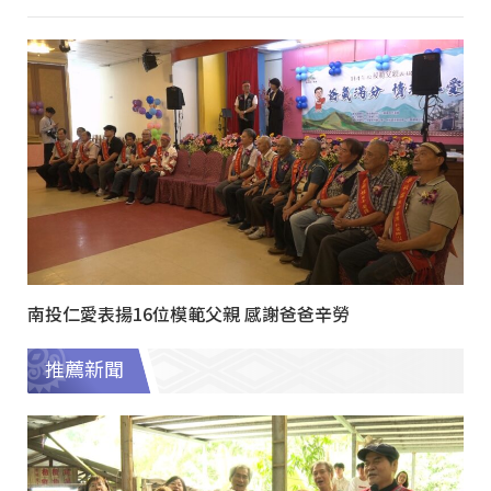
南投仁愛表揚16位模範父親 感謝爸爸辛勞
推薦新聞