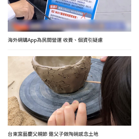
海外網購App為民間營運 收費、個資引疑慮
台東窯藝慶父親節 邀父子做陶碗感念土地