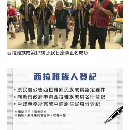
西拉雅族成第17族 原民日慶賀正名成功