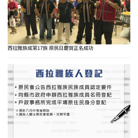
西拉雅族成第17族 原民日慶賀正名成功