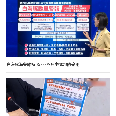
白海豚海警維持 8/8-8/9晨中北部防豪雨