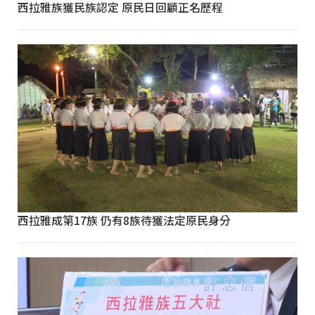
西拉雅族獲民族認定 原民日回顧正名歷程
西拉雅成第17族 仍有8族待獲法定原民身分