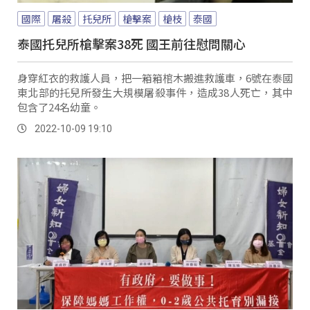
國際
屠殺
托兒所
槍擊案
槍枝
泰國
泰國托兒所槍擊案38死 國王前往慰問關心
身穿紅衣的救護人員，把一箱箱棺木搬進救護車，6號在泰國
東北部的托兒所發生大規模屠殺事件，造成38人死亡，其中
包含了24名幼童。
2022-10-09 19:10