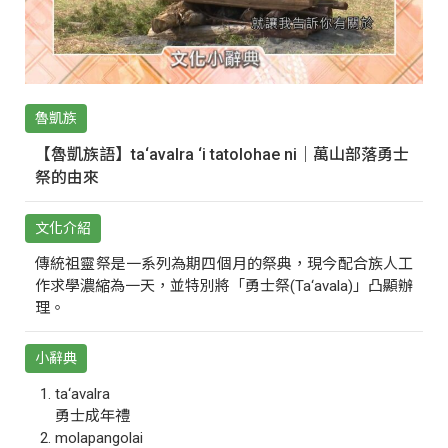
魯凱族
【魯凱族語】ta‘avalra ‘i tatolohae ni｜萬山部落勇士
祭的由來
文化介紹
傳統祖靈祭是一系列為期四個月的祭典，現今配合族人工
作求學濃縮為一天，並特別將「勇士祭(Ta‘avala)」凸顯辦
理。
小辭典
ta‘avalra
勇士成年禮
molapangolai