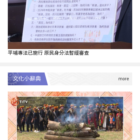
平埔專法已施行 原民身分法暫緩審查
文化小辭典