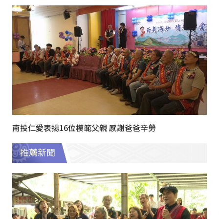
南投仁愛表揚16位模範父親 感謝爸爸辛勞
推薦新聞