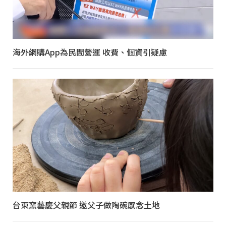
海外網購App為民間營運 收費、個資引疑慮
台東窯藝慶父親節 邀父子做陶碗感念土地