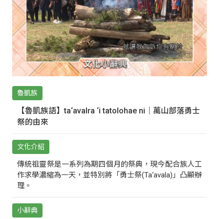
魯凱族
【魯凱族語】ta‘avalra ‘i tatolohae ni｜萬山部落勇士
祭的由來
文化介紹
傳統祖靈祭是一系列為期四個月的祭典，現今配合族人工
作求學濃縮為一天，並特別將「勇士祭(Ta‘avala)」凸顯辦
理。
小辭典