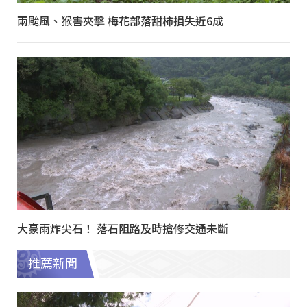
兩颱風、猴害夾擊 梅花部落甜柿損失近6成
大豪雨炸尖石！ 落石阻路及時搶修交通未斷
推薦新聞