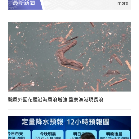
最新新聞
颱風外圍花蓮沿海風浪增強 鹽寮漁港現長浪