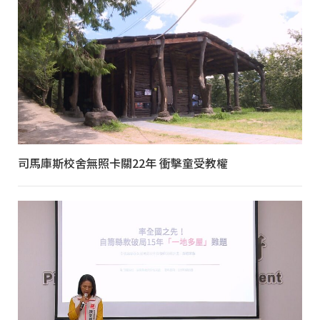
司馬庫斯校舍無照卡關22年 衝擊童受教權