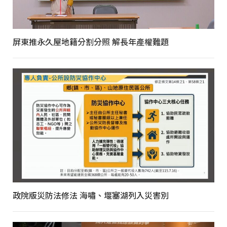
屏東推永久屋地籍分割分照 解長年產權難題
政院版災防法修法 海嘯、堰塞湖列入災害別