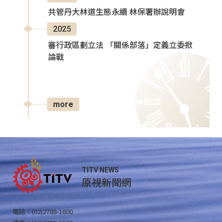
共管丹大林道生態永續 林保署辦說明會
2025
審行政區劃立法 「關係部落」定義立委掀
論戰
more
TITV NEWS
原視新聞網
電話：(02)2788-1600