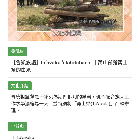
魯凱族
【魯凱族語】ta‘avalra ‘i tatolohae ni｜萬山部落勇士
祭的由來
文化介紹
傳統祖靈祭是一系列為期四個月的祭典，現今配合族人工
作求學濃縮為一天，並特別將「勇士祭(Ta‘avala)」凸顯辦
理。
小辭典
ta‘avalra