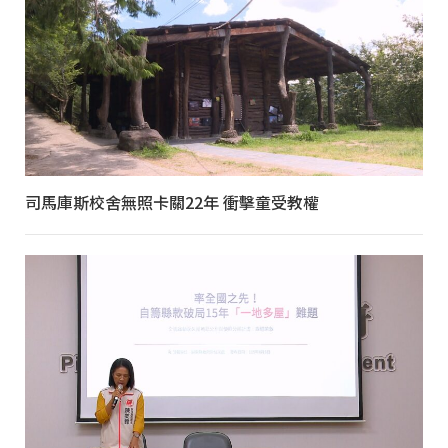
司馬庫斯校舍無照卡關22年 衝擊童受教權