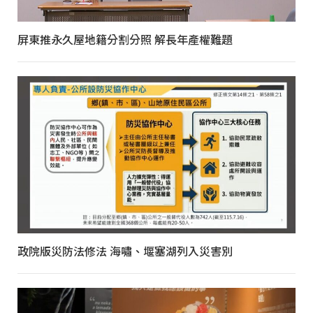
屏東推永久屋地籍分割分照 解長年產權難題
政院版災防法修法 海嘯、堰塞湖列入災害別