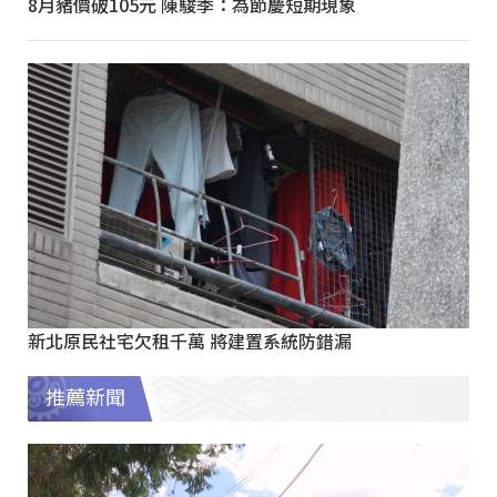
8月豬價破105元 陳駿季：為節慶短期現象
新北原民社宅欠租千萬 將建置系統防錯漏
推薦新聞