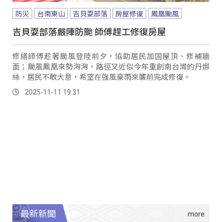
防災
台南東山
吉貝耍部落
房屋修復
鳳凰颱風
吉貝耍部落嚴陣防颱 師傅趕工修復房屋
修繕師傅趁著颱風登陸前夕，協助居民加固屋頂、修補牆
面；颱風鳳凰來勢洶洶，路徑又近似今年重創南台灣的丹娜
絲，居民不敢大意，希望在強風豪雨來襲前完成修復。
2025-11-11 19:31
最新新聞