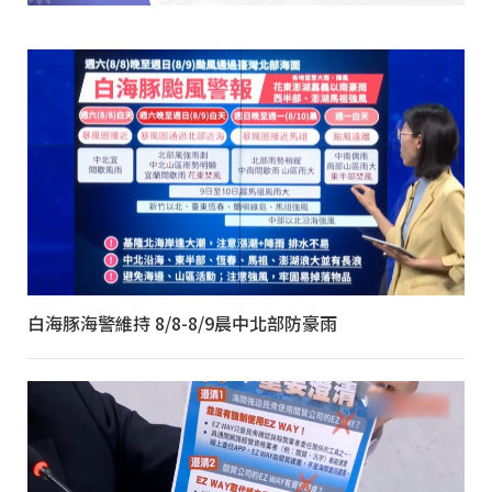
白海豚海警維持 8/8-8/9晨中北部防豪雨