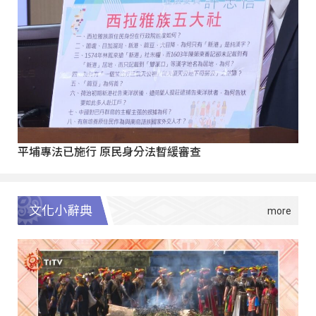
平埔專法已施行 原民身分法暫緩審查
文化小辭典