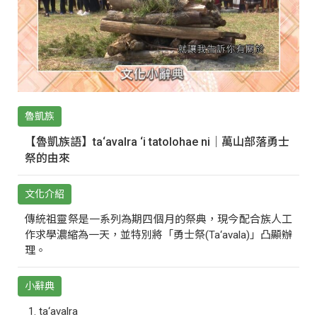
魯凱族
【魯凱族語】ta‘avalra ‘i tatolohae ni｜萬山部落勇士
祭的由來
文化介紹
傳統祖靈祭是一系列為期四個月的祭典，現今配合族人工
作求學濃縮為一天，並特別將「勇士祭(Ta‘avala)」凸顯辦
理。
小辭典
ta‘avalra