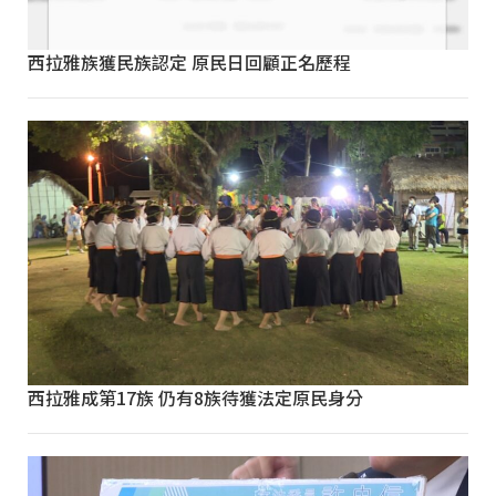
西拉雅族獲民族認定 原民日回顧正名歷程
西拉雅成第17族 仍有8族待獲法定原民身分