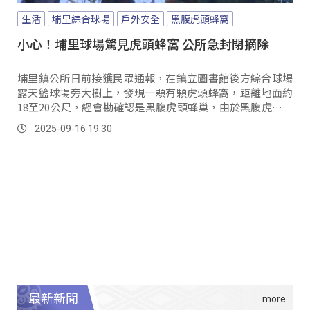
生活
埔里綜合球場
戶外安全
黑腹虎頭蜂窩
小心！埔里球場驚見虎頭蜂窩 公所急封閉摘除
埔里鎮公所日前接獲民眾通報，在鎮立圖書館後方綜合球場
露天籃球場旁大樹上，發現一顆有顆虎頭蜂窩，距離地面約
18至20公尺，經會勘確認是黑腹虎頭蜂巢，由於黑腹虎頭蜂
生性凶猛，容易引發傷人事件，公所立即在球場四周拉起封
2025-09-16 19:30
鎖線，禁止人車靠近。
最新新聞