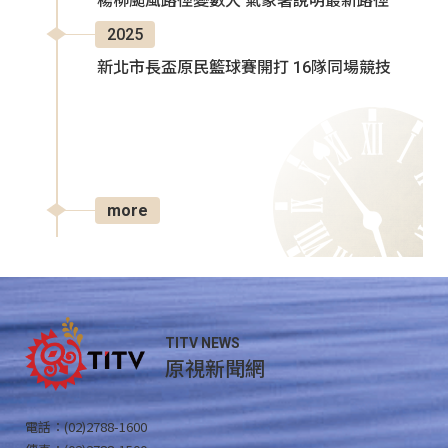
楊柳颱風路徑變數大 氣象署說明最新路徑
2025
新北市長盃原民籃球賽開打 16隊同場競技
more
TITV NEWS
原視新聞網
電話：(02)2788-1600