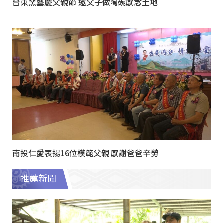
台東窯藝慶父親節 邀父子做陶碗感念土地
南投仁愛表揚16位模範父親 感謝爸爸辛勞
推薦新聞