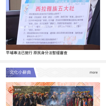
平埔專法已施行 原民身分法暫緩審查
文化小辭典