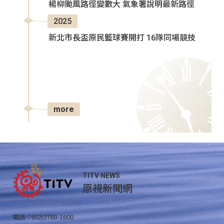
楊柳颱風路徑變數大 氣象署說明最新路徑
2025
新北市長盃原民籃球賽開打 16隊同場競技
more
TITV NEWS
原視新聞網
電話：(02)2788-1600