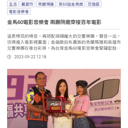
生活
戴愛玲
秀蘭瑪雅
第60屆金馬獎
范逸臣
電影音樂會
金馬60電影音樂會 兩廳院邀穿梭百年電影
溫柔嘹亮的嗓音，再搭配磅礡龐大的交響樂團，聲音一出，
彷彿進入電影裡畫面；金曲歌后布農族的秀蘭瑪雅和高雄市
交響樂團在後台彩排，為台灣金馬60電影音樂會緊鑼密鼓地
準備中，就是要在舞台上重現1989年老電影魯冰花的主題
2023-09-22 12:18
曲，再次回味當初電影帶來的深刻感受。