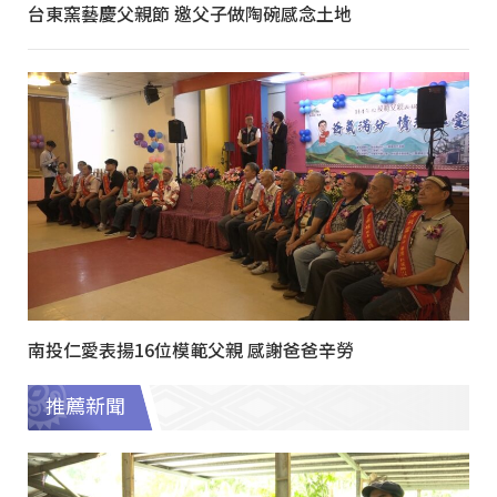
台東窯藝慶父親節 邀父子做陶碗感念土地
南投仁愛表揚16位模範父親 感謝爸爸辛勞
推薦新聞