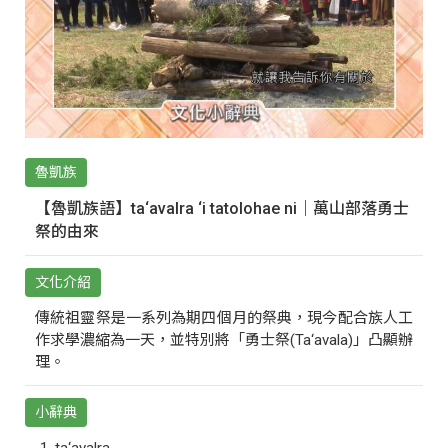
魯凱族
【魯凱族語】ta‘avalra ‘i tatolohae ni｜萬山部落勇士
祭的由來
文化介紹
傳統祖靈祭是一系列為期四個月的祭典，現今配合族人工
作求學濃縮為一天，並特別將「勇士祭(Ta‘avala)」凸顯辦
理。
小辭典
ta‘avalra