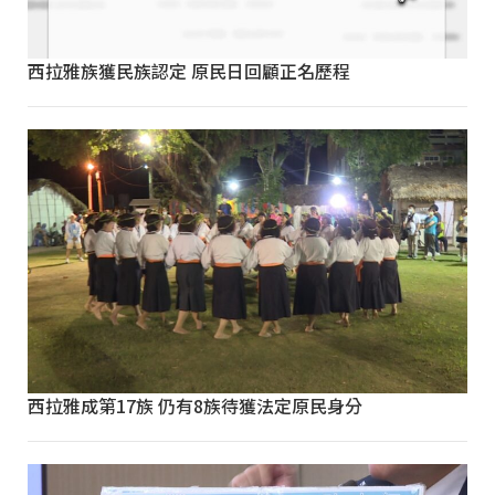
西拉雅族獲民族認定 原民日回顧正名歷程
西拉雅成第17族 仍有8族待獲法定原民身分