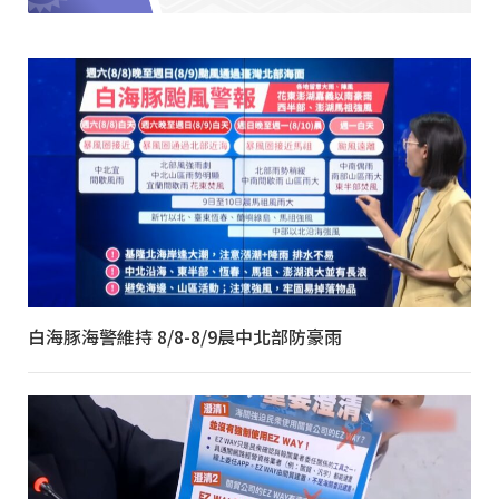
白海豚海警維持 8/8-8/9晨中北部防豪雨