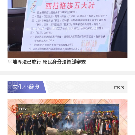
平埔專法已施行 原民身分法暫緩審查
文化小辭典