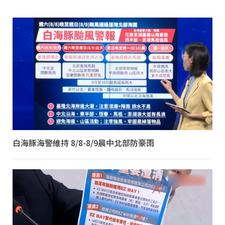
白海豚海警維持 8/8-8/9晨中北部防豪雨