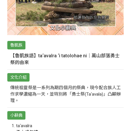
魯凱族
【魯凱族語】ta‘avalra ‘i tatolohae ni｜萬山部落勇士
祭的由來
文化介紹
傳統祖靈祭是一系列為期四個月的祭典，現今配合族人工
作求學濃縮為一天，並特別將「勇士祭(Ta‘avala)」凸顯辦
理。
小辭典
ta‘avalra