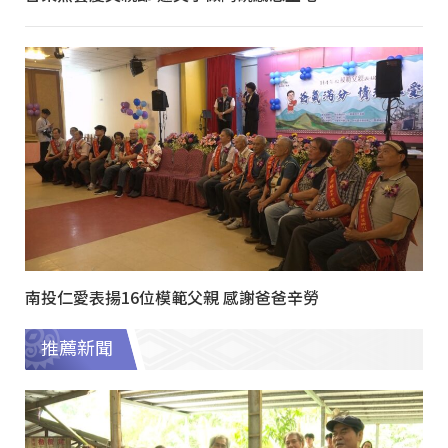
南投仁愛表揚16位模範父親 感謝爸爸辛勞
推薦新聞