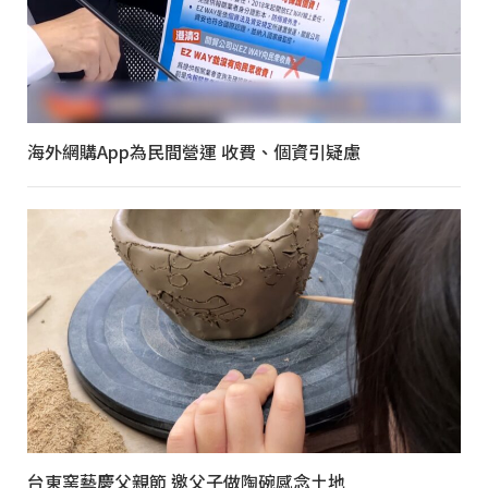
海外網購App為民間營運 收費、個資引疑慮
台東窯藝慶父親節 邀父子做陶碗感念土地