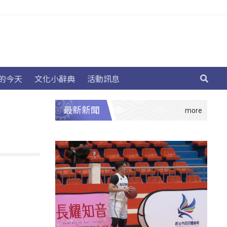
的今天
文化小辭典
活動訊息
最新新聞