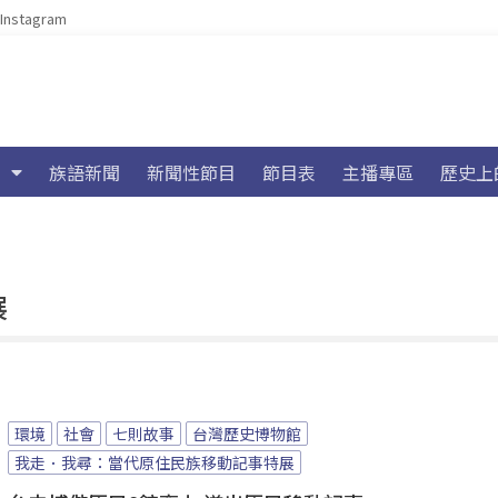
Instagram
族語新聞
新聞性節目
節目表
主播專區
歷史上
展
環境
社會
七則故事
台灣歷史博物館
我走．我尋：當代原住民族移動記事特展