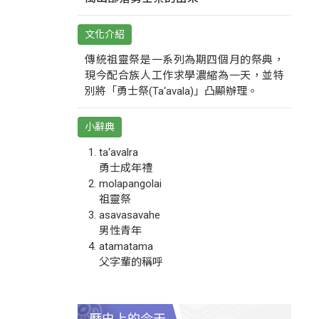
文化介紹
傳統祖靈祭是一系列為期四個月的祭典，
現今配合族人工作求學濃縮為一天，並特
別將「勇士祭(Ta‘avala)」凸顯辦理。
小辭典
ta‘avalra
勇士成年禮
molapangolai
祖靈祭
asavasavahe
男性青年
atamatama
父字輩的稱呼
歷史上的今天