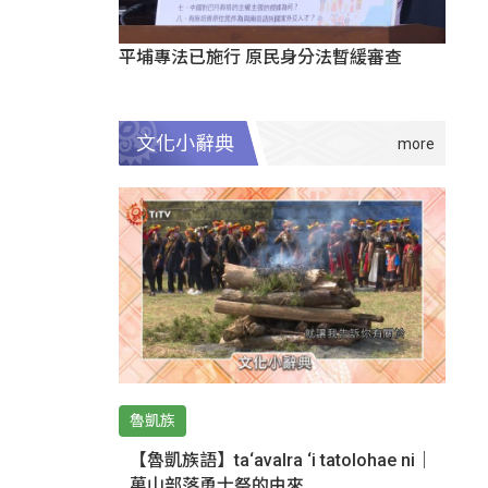
平埔專法已施行 原民身分法暫緩審查
文化小辭典
魯凱族
【魯凱族語】ta‘avalra ‘i tatolohae ni｜
萬山部落勇士祭的由來