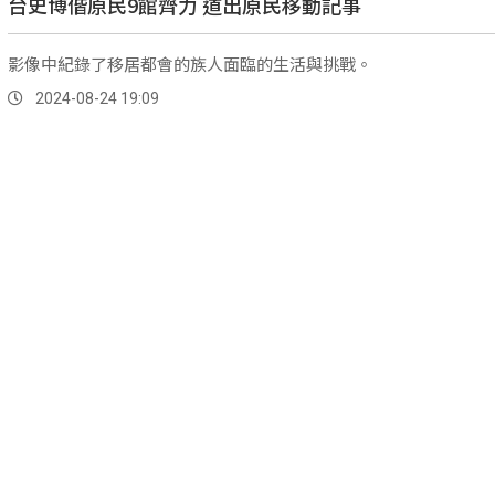
台史博偕原民9館齊力 道出原民移動記事
影像中紀錄了移居都會的族人面臨的生活與挑戰。
2024-08-24 19:09