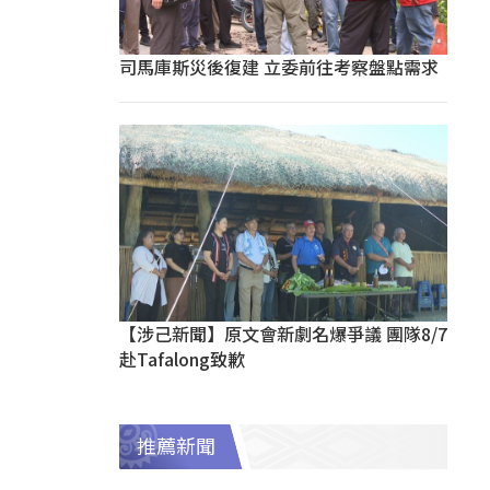
司馬庫斯災後復建 立委前往考察盤點需求
【涉己新聞】原文會新劇名爆爭議 團隊8/7
赴Tafalong致歉
推薦新聞