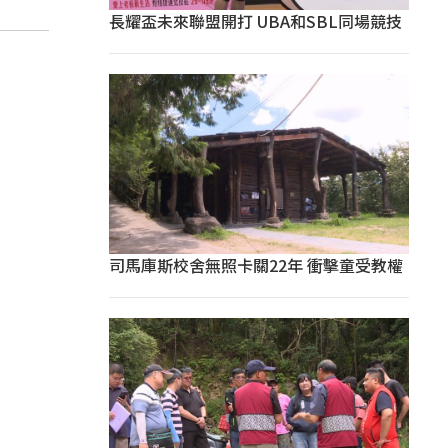
長耀盃未來聯盟開打 UBA和SBL同場競技
司馬庫斯校舍無照卡關22年 衝擊童受教權