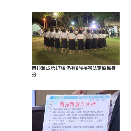
西拉雅成第17族 仍有8族待獲法定原民身
分