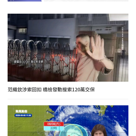
范織欽涉索回扣 橋檢發動搜索120萬交保