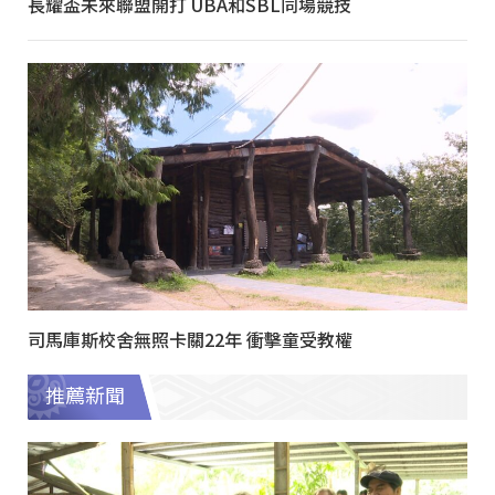
長耀盃未來聯盟開打 UBA和SBL同場競技
司馬庫斯校舍無照卡關22年 衝擊童受教權
推薦新聞