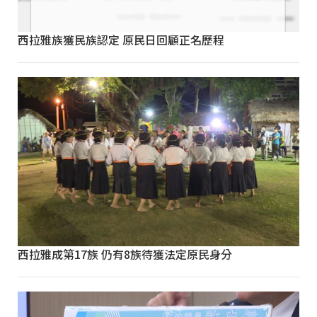
西拉雅族獲民族認定 原民日回顧正名歷程
西拉雅成第17族 仍有8族待獲法定原民身分