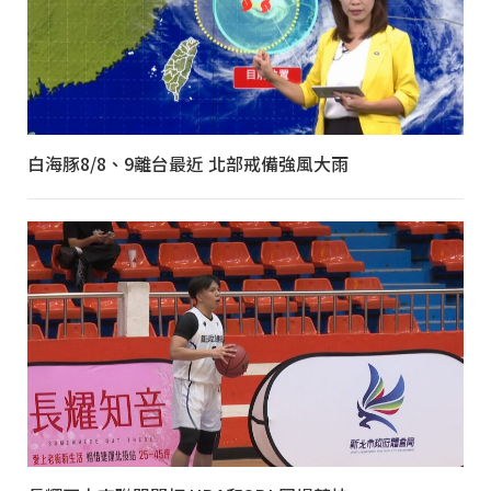
白海豚8/8、9離台最近 北部戒備強風大雨