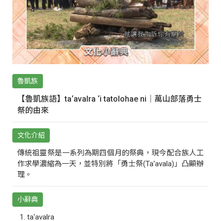
魯凱族
【魯凱族語】ta‘avalra ‘i tatolohae ni｜萬山部落勇士
祭的由來
文化介紹
傳統祖靈祭是一系列為期四個月的祭典，現今配合族人工
作求學濃縮為一天，並特別將「勇士祭(Ta‘avala)」凸顯辦
理。
小辭典
ta‘avalra