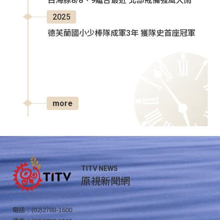
白海豚8/8、9離台最近 北部戒備強風大雨
2025
德芙蘭國小少棒隊成軍3年 獲隊史首座冠軍
more
TITV NEWS
原視新聞網
電話：(02)2788-1600