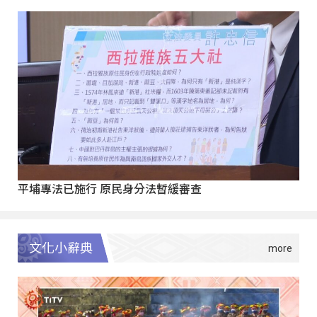
平埔專法已施行 原民身分法暫緩審查
文化小辭典