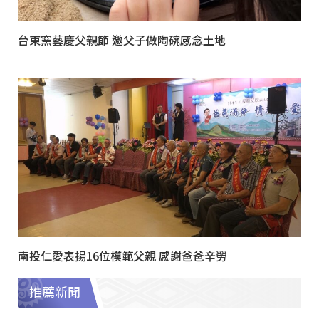
台東窯藝慶父親節 邀父子做陶碗感念土地
南投仁愛表揚16位模範父親 感謝爸爸辛勞
推薦新聞