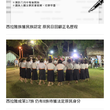
西拉雅族獲民族認定 原民日回顧正名歷程
西拉雅成第17族 仍有8族待獲法定原民身分