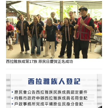
西拉雅族成第17族 原民日慶賀正名成功