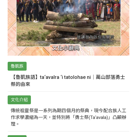
魯凱族
【魯凱族語】ta‘avalra ‘i tatolohae ni｜萬山部落勇士
祭的由來
文化介紹
傳統祖靈祭是一系列為期四個月的祭典，現今配合族人工
作求學濃縮為一天，並特別將「勇士祭(Ta‘avala)」凸顯辦
理。