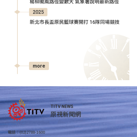
楊柳颱風路徑變數大 氣象署說明最新路徑
2025
新北市長盃原民籃球賽開打 16隊同場競技
more
TITV NEWS
原視新聞網
電話：(02)2788-1600