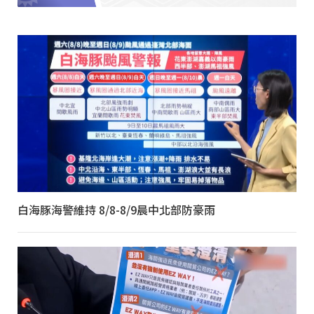
白海豚海警維持 8/8-8/9晨中北部防豪雨