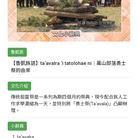
魯凱族
【魯凱族語】ta‘avalra ‘i tatolohae ni｜萬山部落勇士
祭的由來
文化介紹
傳統祖靈祭是一系列為期四個月的祭典，現今配合族人工
作求學濃縮為一天，並特別將「勇士祭(Ta‘avala)」凸顯辦
理。
小辭典
ta‘avalra