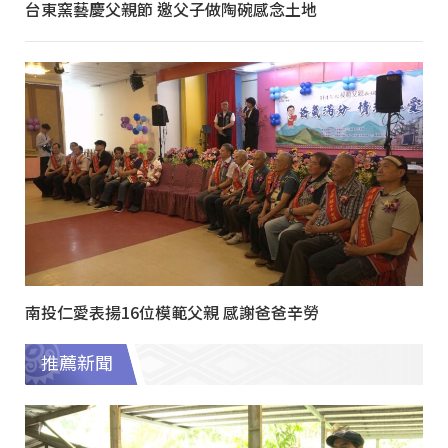
台東窯藝慶父親節 邀父子做陶碗感念土地
南投仁愛表揚16位模範父親 感謝爸爸辛勞
推薦新聞