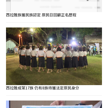
西拉雅族獲民族認定 原民日回顧正名歷程
西拉雅成第17族 仍有8族待獲法定原民身分