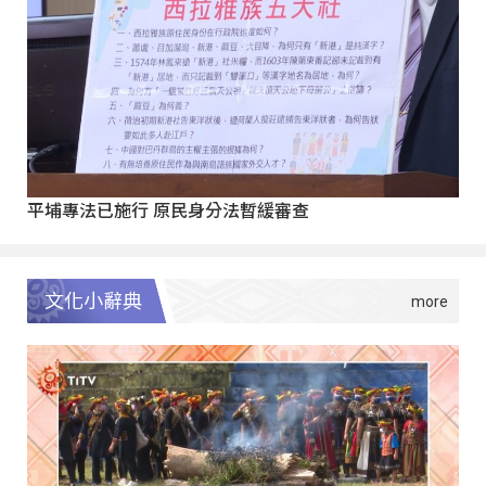
平埔專法已施行 原民身分法暫緩審查
文化小辭典