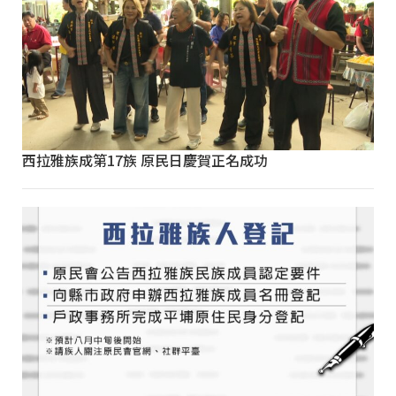
西拉雅族成第17族 原民日慶賀正名成功