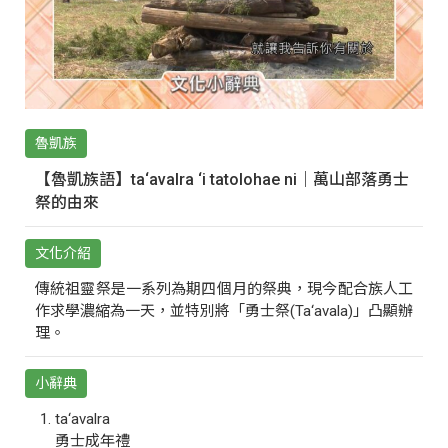
魯凱族
【魯凱族語】ta‘avalra ‘i tatolohae ni｜萬山部落勇士
祭的由來
文化介紹
傳統祖靈祭是一系列為期四個月的祭典，現今配合族人工
作求學濃縮為一天，並特別將「勇士祭(Ta‘avala)」凸顯辦
理。
小辭典
ta‘avalra
勇士成年禮