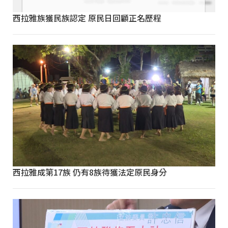
西拉雅族獲民族認定 原民日回顧正名歷程
西拉雅成第17族 仍有8族待獲法定原民身分