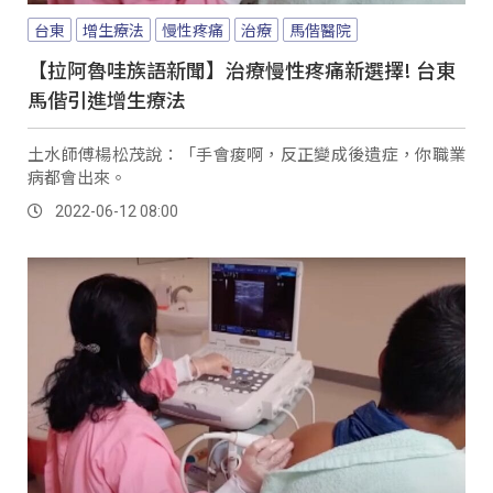
台東
增生療法
慢性疼痛
治療
馬偕醫院
【拉阿魯哇族語新聞】治療慢性疼痛新選擇! 台東
馬偕引進增生療法
土水師傅楊松茂說：「手會痠啊，反正變成後遺症，你職業
病都會出來。
2022-06-12 08:00