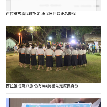
西拉雅族獲民族認定 原民日回顧正名歷程
西拉雅成第17族 仍有8族待獲法定原民身分