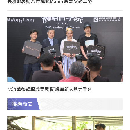
長濱鄉表揚22位模範Mama 感念父親辛勞
北流幕後課程成果展 阿爆率新人熱力登台
推薦新聞