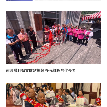
南澳撒利姆文健站揭牌 多元課程陪伴長者