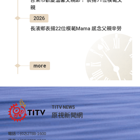
台東市歡慶溫馨父親節！ 表揚71位模範父
親
2026
長濱鄉表揚22位模範Mama 感念父親辛勞
more
TITV NEWS
原視新聞網
電話：(02)2788-1600