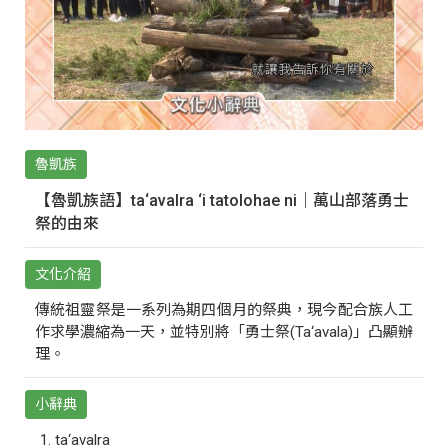
魯凱族
【魯凱族語】ta‘avalra ‘i tatolohae ni｜萬山部落勇士
祭的由來
文化介紹
傳統祖靈祭是一系列為期四個月的祭典，現今配合族人工
作求學濃縮為一天，並特別將「勇士祭(Ta‘avala)」凸顯辦
理。
小辭典
ta‘avalra