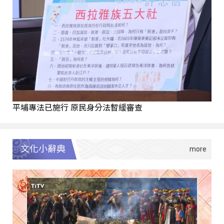
平埔專法已施行 原民身分法暫緩審查
文化小辭典