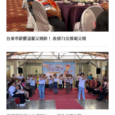
台東市歡慶溫馨父親節！ 表揚71位模範父親