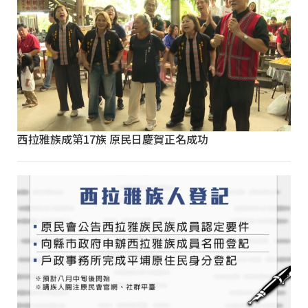
西拉雅族成第17族 原民日慶賀正名成功