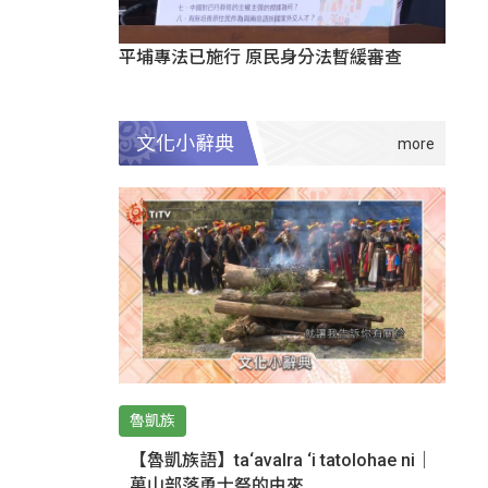
平埔專法已施行 原民身分法暫緩審查
文化小辭典
魯凱族
【魯凱族語】ta‘avalra ‘i tatolohae ni｜
萬山部落勇士祭的由來