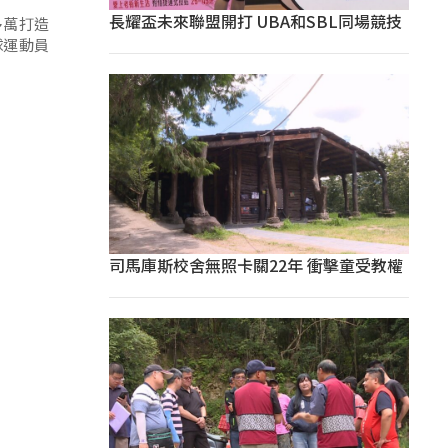
長耀盃未來聯盟開打 UBA和SBL同場競技
多萬打造
球運動員
司馬庫斯校舍無照卡關22年 衝擊童受教權