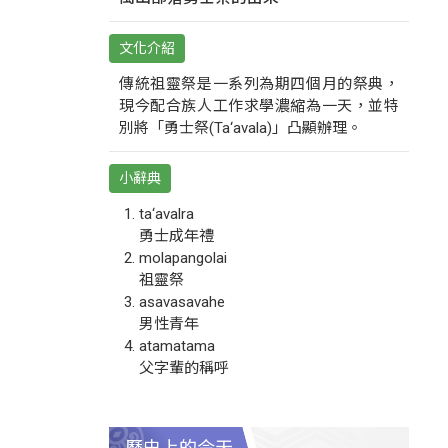
文化介紹
傳統祖靈祭是一系列為期四個月的祭典，
現今配合族人工作求學濃縮為一天，並特
別將「勇士祭(Ta‘avala)」凸顯辦理。
小辭典
ta‘avalra
勇士成年禮
molapangolai
祖靈祭
asavasavahe
男性青年
atamatama
父字輩的稱呼
歷史上的今天