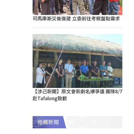
司馬庫斯災後復建 立委前往考察盤點需求
【涉己新聞】原文會新劇名爆爭議 團隊8/7
赴Tafalong致歉
推薦新聞