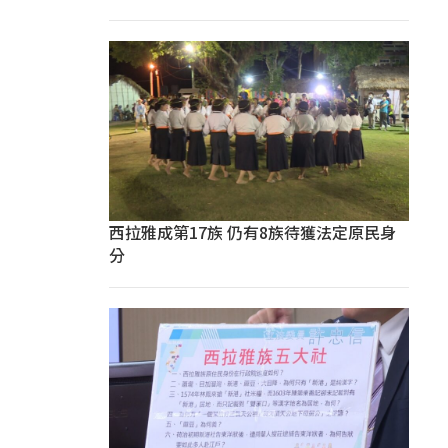
西拉雅成第17族 仍有8族待獲法定原民身
分