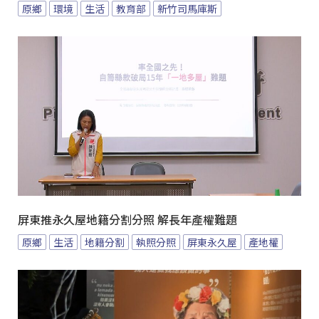
原鄉
環境
生活
教育部
新竹司馬庫斯
屏東推永久屋地籍分割分照 解長年產權難題
原鄉
生活
地籍分割
執照分照
屏東永久屋
產地權