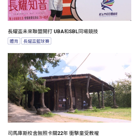
長耀盃未來聯盟開打 UBA和SBL同場競技
體育
長耀盃籃球賽
司馬庫斯校舍無照卡關22年 衝擊童受教權