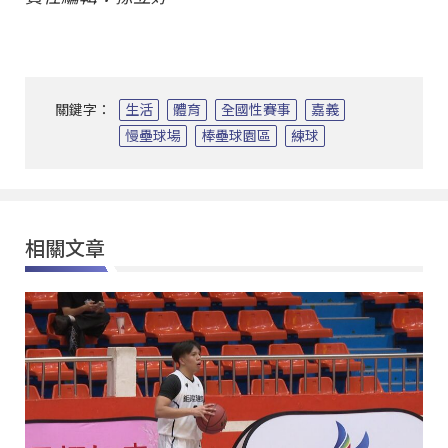
關鍵字：
生活
體育
全國性賽事
嘉義
慢壘球場
棒壘球園區
練球
相關文章