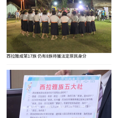
西拉雅成第17族 仍有8族待獲法定原民身分