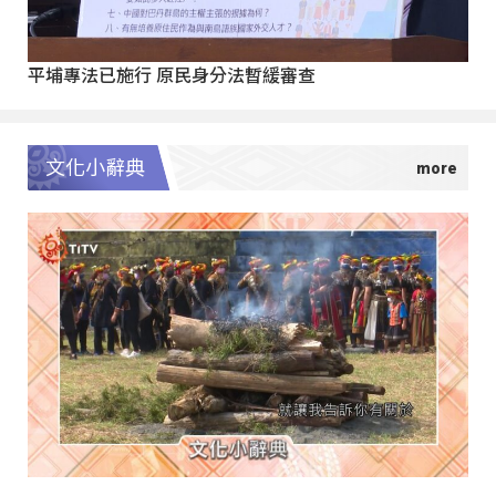
平埔專法已施行 原民身分法暫緩審查
文化小辭典