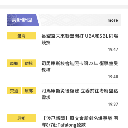
最新新聞
長耀盃未來聯盟開打 UBA和SBL同場
體育
競技
19:47
司馬庫斯校舍無照卡關22年 衝擊童受
原鄉
環境
教權
19:40
司馬庫斯災後復建 立委前往考察盤點
交通
原鄉
需求
19:37
【涉己新聞】原文會新劇名爆爭議 團
原鄉
隊8/7赴Tafalong致歉