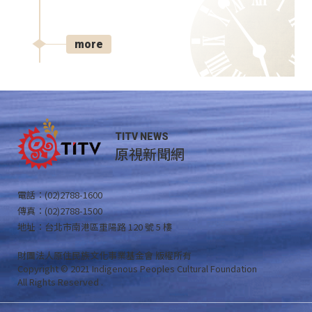
more
TITV NEWS
原視新聞網
電話：(02)2788-1600
傳真：(02)2788-1500
地址：台北市南港區重陽路 120 號 5 樓
財團法人原住民族文化事業基金會 版權所有
Copyright © 2021 Indigenous Peoples Cultural Foundation
All Rights Reserved .