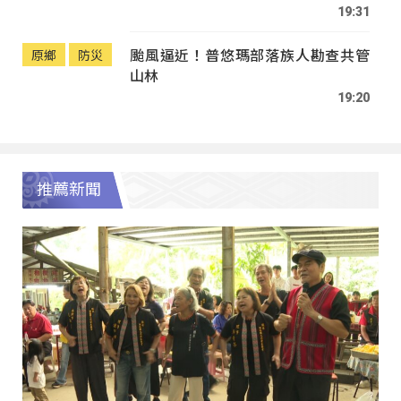
19:31
颱風逼近！普悠瑪部落族人勘查共管
原鄉
防災
山林
19:20
推薦新聞