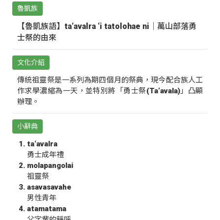
魯凱族
【魯凱族語】ta‘avalra ‘i tatolohae ni｜萬山部落勇
士祭的由來
文化介紹
傳統祖靈祭是一系列為期四個月的祭典，現今配合族人工
作求學濃縮為一天，並特別將「勇士祭(Ta‘avala)」凸顯
辦理。
小辭典
ta‘avalra
勇士成年禮
molapangolai
祖靈祭
asavasavahe
男性青年
atamatama
父字輩的稱呼