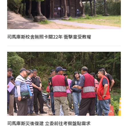
司馬庫斯校舍無照卡關22年 衝擊童受教權
司馬庫斯災後復建 立委前往考察盤點需求