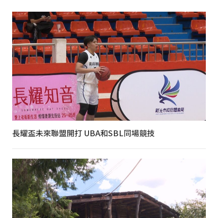
長耀盃未來聯盟開打 UBA和SBL同場競技