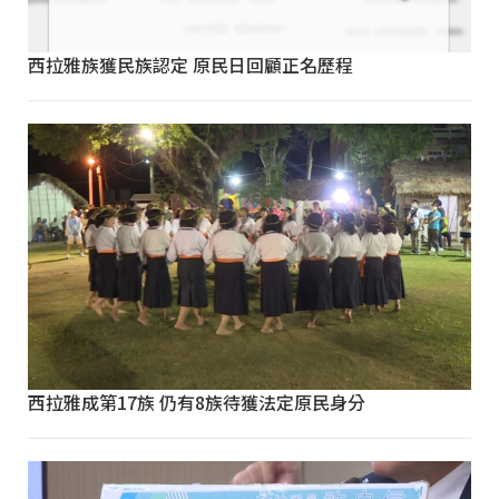
西拉雅族獲民族認定 原民日回顧正名歷程
西拉雅成第17族 仍有8族待獲法定原民身分