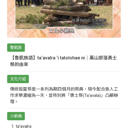
魯凱族
【魯凱族語】ta‘avalra ‘i tatolohae ni｜萬山部落勇士
祭的由來
文化介紹
傳統祖靈祭是一系列為期四個月的祭典，現今配合族人工
作求學濃縮為一天，並特別將「勇士祭(Ta‘avala)」凸顯辦
理。
小辭典
ta‘avalra