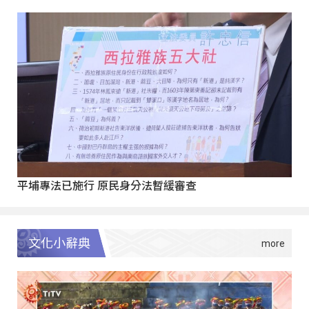
平埔專法已施行 原民身分法暫緩審查
文化小辭典