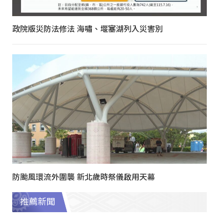
政院版災防法修法 海嘯、堰塞湖列入災害別
防颱風環流外圍襲 新北歲時祭儀啟用天幕
推薦新聞