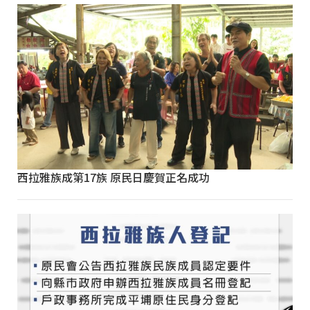
西拉雅族成第17族 原民日慶賀正名成功