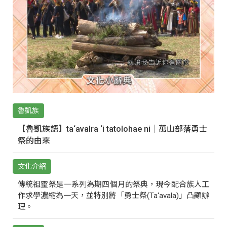
魯凱族
【魯凱族語】ta‘avalra ‘i tatolohae ni｜萬山部落勇士
祭的由來
文化介紹
傳統祖靈祭是一系列為期四個月的祭典，現今配合族人工
作求學濃縮為一天，並特別將「勇士祭(Ta‘avala)」凸顯辦
理。