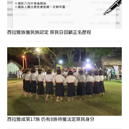
西拉雅族獲民族認定 原民日回顧正名歷程
西拉雅成第17族 仍有8族待獲法定原民身分