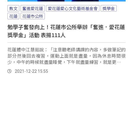
教文
奮進愛花蓮
愛花蓮愛心文化藝術基金會
獎學金
花蓮
花蓮市公所
勉學子奮發向上！花蓮市公所舉辦「奮進．愛花蓮
獎學金」活動 表揚111人
花蓮體中江慧茹說：「注意聽老師講課的內容，多做筆記的
部分然後回去複習，運動上面就是盡量，因為休息時間很
少，中午的時候就盡量睡覺，下午就盡量練習，就是更加要
求自己，就是在體能上面就是比別人辛苦一點。
2021-12-22 15:55