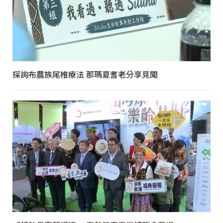
探詢布農族尾椎療法 那瑪夏耆老分享見聞