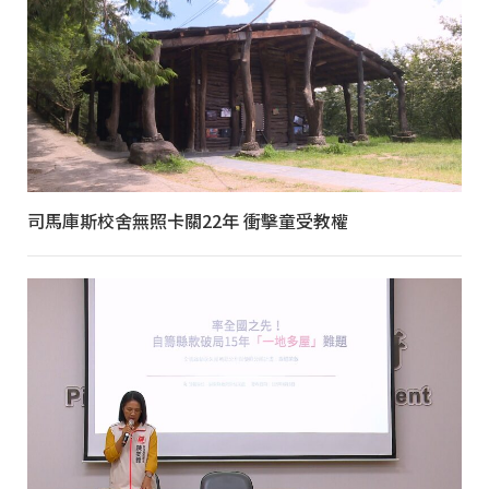
司馬庫斯校舍無照卡關22年 衝擊童受教權