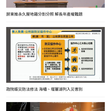
屏東推永久屋地籍分割分照 解長年產權難題
政院版災防法修法 海嘯、堰塞湖列入災害別