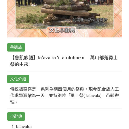
魯凱族
【魯凱族語】ta‘avalra ‘i tatolohae ni｜萬山部落勇士
祭的由來
文化介紹
傳統祖靈祭是一系列為期四個月的祭典，現今配合族人工
作求學濃縮為一天，並特別將「勇士祭(Ta‘avala)」凸顯辦
理。
小辭典
ta‘avalra