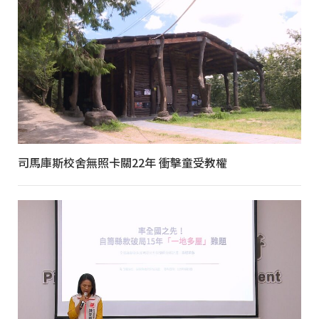
司馬庫斯校舍無照卡關22年 衝擊童受教權