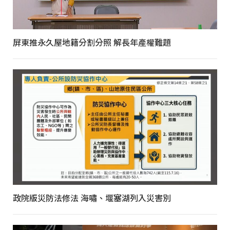
屏東推永久屋地籍分割分照 解長年產權難題
政院版災防法修法 海嘯、堰塞湖列入災害別