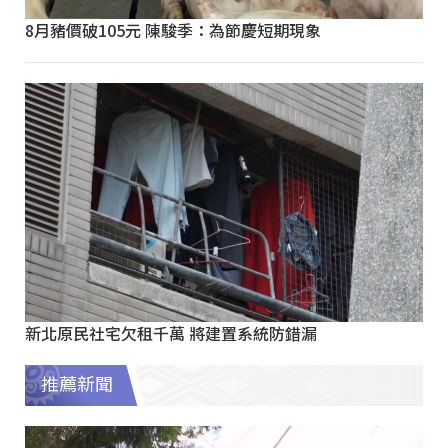
8月豬價破105元 陳駿季：為節慶短期現象
新北原民社宅欠租千萬 將建置系統防錯漏
推薦新聞