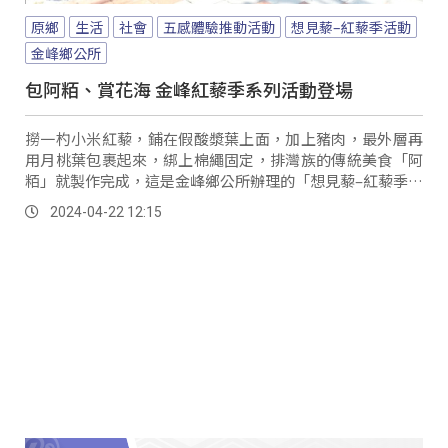
原鄉
生活
社會
五感體驗推動活動
想見藜–紅藜季活動
金峰鄉公所
包阿粨、賞花海 金峰紅藜季系列活動登場
撈一杓小米紅藜，鋪在假酸漿葉上面，加上豬肉，最外層再
用月桃葉包裹起來，綁上棉繩固定，排灣族的傳統美食「阿
粨」就製作完成，這是金峰鄉公所辦理的「想見藜–紅藜季活
動」，其中這場包粽活動，吸引上百名遊客報名參與，就連
2024-04-22 12:15
外國朋友特地來體驗。