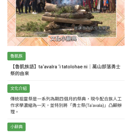
魯凱族
【魯凱族語】ta‘avalra ‘i tatolohae ni｜萬山部落勇士
祭的由來
文化介紹
傳統祖靈祭是一系列為期四個月的祭典，現今配合族人工
作求學濃縮為一天，並特別將「勇士祭(Ta‘avala)」凸顯辦
理。
小辭典