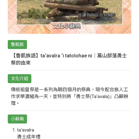
魯凱族
【魯凱族語】ta‘avalra ‘i tatolohae ni｜萬山部落勇士
祭的由來
文化介紹
傳統祖靈祭是一系列為期四個月的祭典，現今配合族人工
作求學濃縮為一天，並特別將「勇士祭(Ta‘avala)」凸顯辦
理。
小辭典
ta‘avalra
勇士成年禮