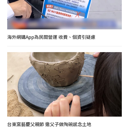
海外網購App為民間營運 收費、個資引疑慮
台東窯藝慶父親節 邀父子做陶碗感念土地