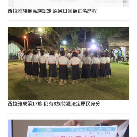
西拉雅族獲民族認定 原民日回顧正名歷程
西拉雅成第17族 仍有8族待獲法定原民身分