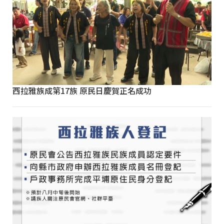
西拉雅族成第17族 原民日慶賀正名成功