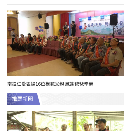
南投仁愛表揚16位模範父親 感謝爸爸辛勞
推薦新聞