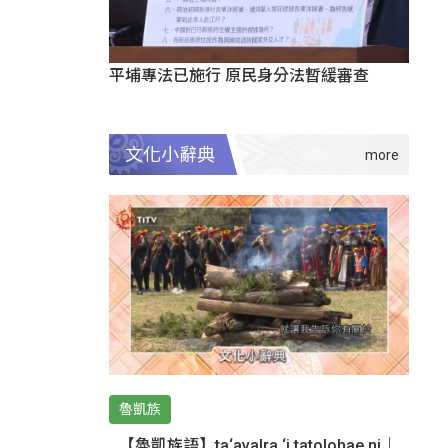
平埔專法已施行 原民身分法暫緩審查
文化小辭典
魯凱族
【魯凱族語】ta‘avalra ‘i tatolohae ni｜