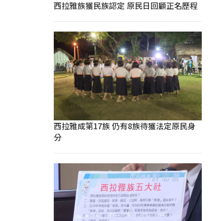
西拉雅族獲民族認定 原民日回顧正名歷程
西拉雅成第17族 仍有8族待獲法定原民身
分