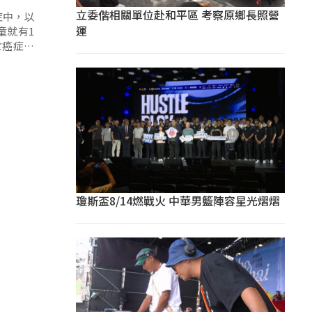
立委偕相關單位赴和平區 考察原鄉長照營
症中，以
運
童就有1
亡癌症之
瓊斯盃8/14燃戰火 中華男籃陣容星光熠熠