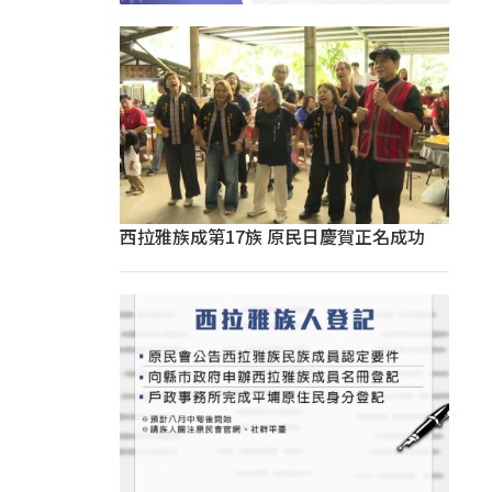
西拉雅族成第17族 原民日慶賀正名成功