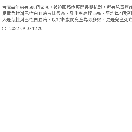
台灣每年約有500個家庭，被迫跟癌症展開長期抗戰，所有兒童癌
兒童急性淋巴性白血病占比最高，發生率高達25%，平均每4個癌
人是急性淋巴性白血病，以3到5歲間兒童為最多數，更是兒童死
首。
2022-09-07 12:20