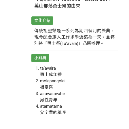
萬山部落勇士祭的由來
文化介紹
傳統祖靈祭是一系列為期四個月的祭典，
現今配合族人工作求學濃縮為一天，並特
別將「勇士祭(Ta‘avala)」凸顯辦理。
小辭典
ta‘avalra
勇士成年禮
molapangolai
祖靈祭
asavasavahe
男性青年
atamatama
父字輩的稱呼