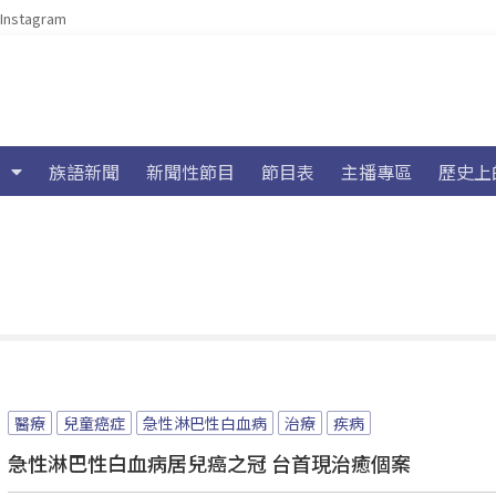
Instagram
族語新聞
新聞性節目
節目表
主播專區
歷史上
醫療
兒童癌症
急性淋巴性白血病
治療
疾病
急性淋巴性白血病居兒癌之冠 台首現治癒個案