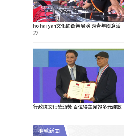
ho hai yan文化節街舞展演 秀青年創意活
力
行政院文化獎頒獎 百位得主見證多元綻放
推薦新聞