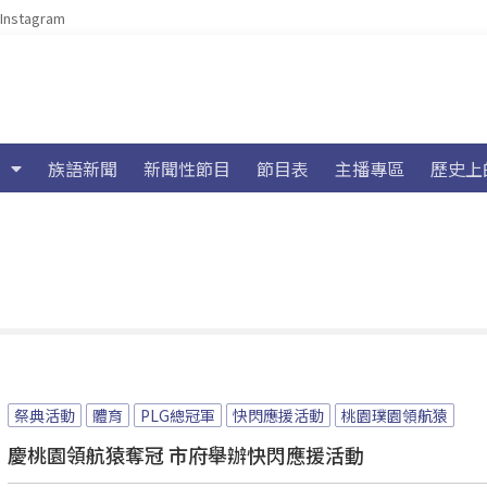
Instagram
族語新聞
新聞性節目
節目表
主播專區
歷史上
祭典活動
體育
PLG總冠軍
快閃應援活動
桃園璞園領航猿
慶桃園領航猿奪冠 市府舉辦快閃應援活動