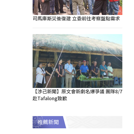
司馬庫斯災後復建 立委前往考察盤點需求
【涉己新聞】原文會新劇名爆爭議 團隊8/7
赴Tafalong致歉
推薦新聞