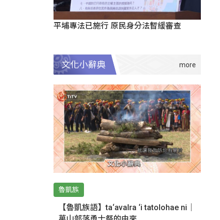
平埔專法已施行 原民身分法暫緩審查
文化小辭典
魯凱族
【魯凱族語】ta‘avalra ‘i tatolohae ni｜
萬山部落勇士祭的由來