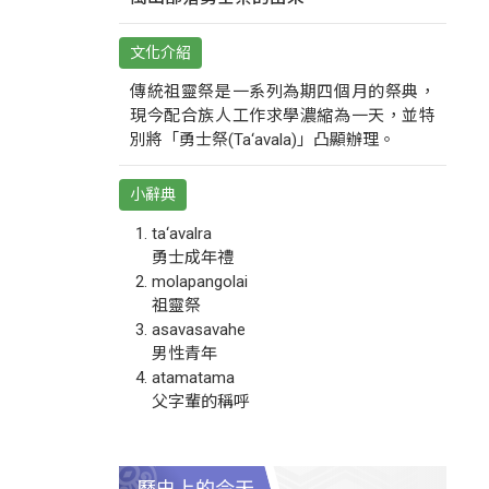
文化介紹
傳統祖靈祭是一系列為期四個月的祭典，
現今配合族人工作求學濃縮為一天，並特
別將「勇士祭(Ta‘avala)」凸顯辦理。
小辭典
ta‘avalra
勇士成年禮
molapangolai
祖靈祭
asavasavahe
男性青年
atamatama
父字輩的稱呼
歷史上的今天