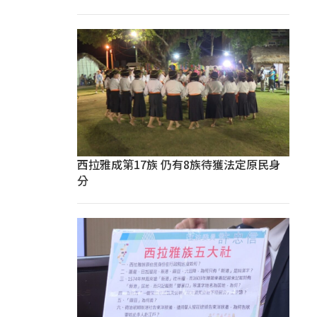
西拉雅成第17族 仍有8族待獲法定原民身
分