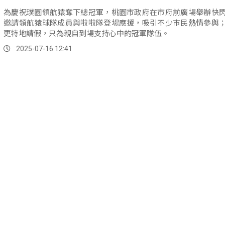
為慶祝璞園領航猿奪下總冠軍，桃園市政府在市府前廣場舉辦快
邀請領航猿球隊成員與啦啦隊登場應援，吸引不少市民熱情參與
更特地請假，只為親自到場支持心中的冠軍隊伍。
2025-07-16 12:41