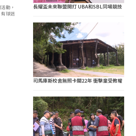
長耀盃未來聯盟開打 UBA和SBL同場競技
閃活動，
；有球迷
司馬庫斯校舍無照卡關22年 衝擊童受教權