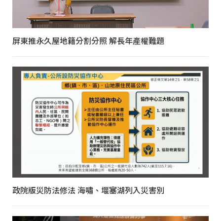
屏東推永久屋地籍分割分照 解長年產權難題
政院版災防法修法 海嘯、堰塞湖列入災害別