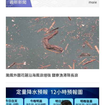
最新新聞
颱風外圍花蓮沿海風浪增強 鹽寮漁港現長浪