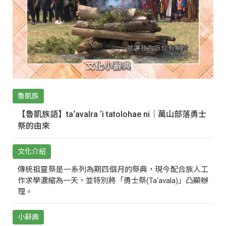
魯凱族
【魯凱族語】ta‘avalra ‘i tatolohae ni｜萬山部落勇士
祭的由來
文化介紹
傳統祖靈祭是一系列為期四個月的祭典，現今配合族人工
作求學濃縮為一天，並特別將「勇士祭(Ta‘avala)」凸顯辦
理。
小辭典