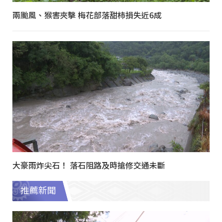
兩颱風、猴害夾擊 梅花部落甜柿損失近6成
大豪雨炸尖石！ 落石阻路及時搶修交通未斷
推薦新聞