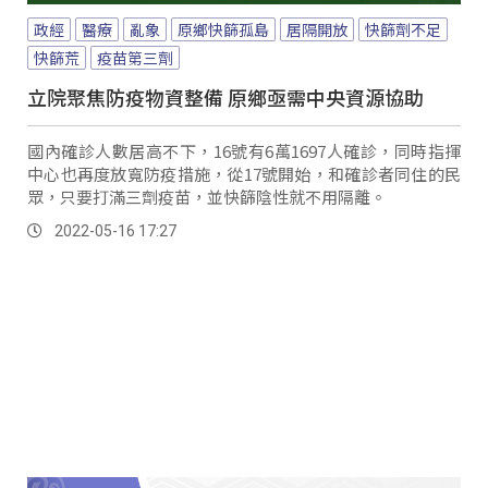
政經
醫療
亂象
原鄉快篩孤島
居隔開放
快篩劑不足
快篩荒
疫苗第三劑
立院聚焦防疫物資整備 原鄉亟需中央資源協助
國內確診人數居高不下，16號有6萬1697人確診，同時指揮
中心也再度放寬防疫措施，從17號開始，和確診者同住的民
眾，只要打滿三劑疫苗，並快篩陰性就不用隔離。
2022-05-16 17:27