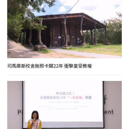
司馬庫斯校舍無照卡關22年 衝擊童受教權