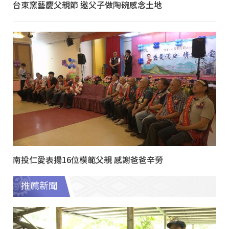
台東窯藝慶父親節 邀父子做陶碗感念土地
南投仁愛表揚16位模範父親 感謝爸爸辛勞
推薦新聞