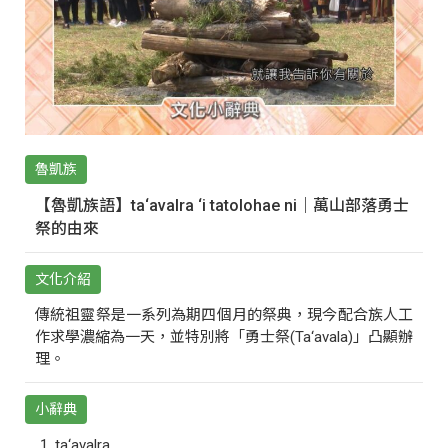
魯凱族
【魯凱族語】ta‘avalra ‘i tatolohae ni｜萬山部落勇士
祭的由來
文化介紹
傳統祖靈祭是一系列為期四個月的祭典，現今配合族人工
作求學濃縮為一天，並特別將「勇士祭(Ta‘avala)」凸顯辦
理。
小辭典
ta‘avalra