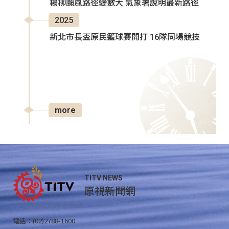
楊柳颱風路徑變數大 氣象署說明最新路徑
2025
新北市長盃原民籃球賽開打 16隊同場競技
more
TITV NEWS
原視新聞網
電話：(02)2788-1600