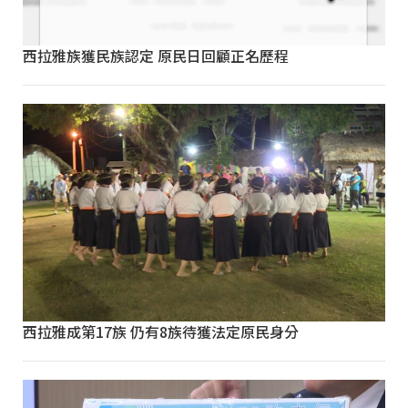
西拉雅族獲民族認定 原民日回顧正名歷程
西拉雅成第17族 仍有8族待獲法定原民身分