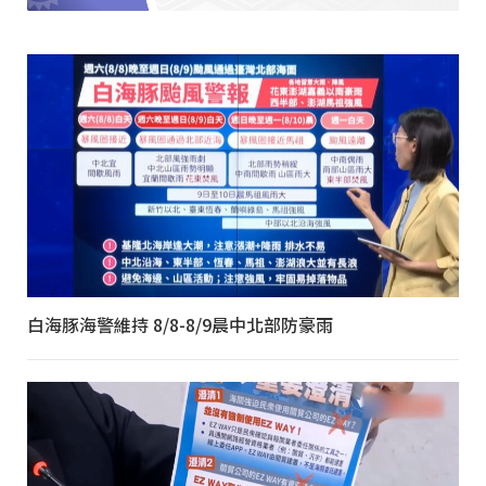
白海豚海警維持 8/8-8/9晨中北部防豪雨