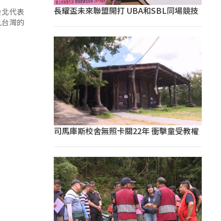
長耀盃未來聯盟開打 UBA和SBL同場競技
台北代表
見台灣的
司馬庫斯校舍無照卡關22年 衝擊童受教權