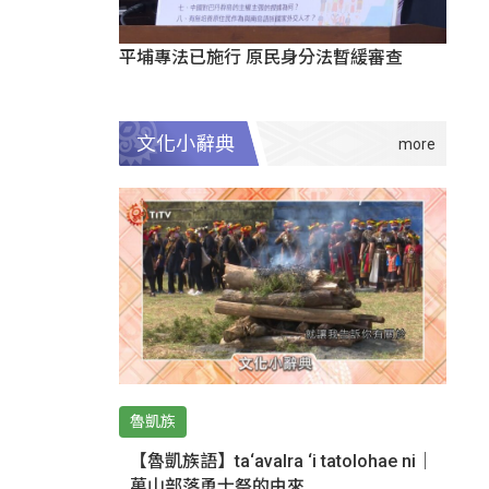
平埔專法已施行 原民身分法暫緩審查
文化小辭典
魯凱族
【魯凱族語】ta‘avalra ‘i tatolohae ni｜
萬山部落勇士祭的由來