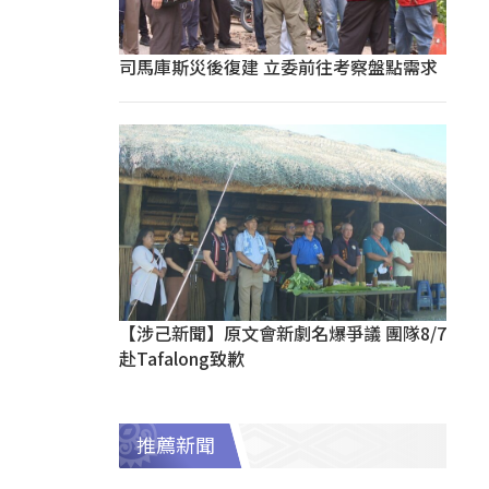
司馬庫斯災後復建 立委前往考察盤點需求
【涉己新聞】原文會新劇名爆爭議 團隊8/7
赴Tafalong致歉
推薦新聞