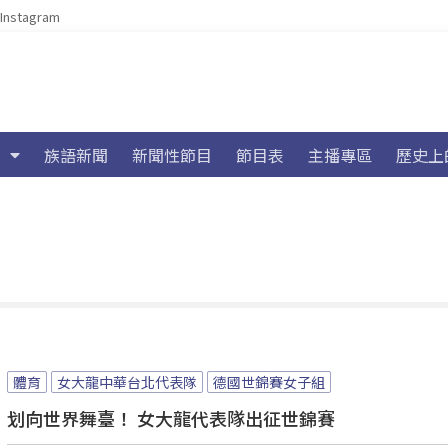
Instagram
族語新聞
新聞性節目
節目表
主播專區
歷史上
體育
女大龍中華台北代表隊
德國世錦賽女子組
划向世界舞臺！ 女大龍代表隊出征世錦賽