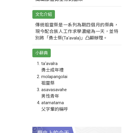
文化介紹
傳統祖靈祭是一系列為期四個月的祭典，
現今配合族人工作求學濃縮為一天，並特
別將「勇士祭(Ta‘avala)」凸顯辦理。
小辭典
ta‘avalra
勇士成年禮
molapangolai
祖靈祭
asavasavahe
男性青年
atamatama
父字輩的稱呼
歷史上的今天