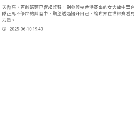
天微亮，百齡碼頭已響起槳聲，剛參與完香港賽事的女大龍中華
隊正馬不停蹄的練習中，期望透過提升自己，讓世界在世錦賽看
力量。
2025-06-10 19:43