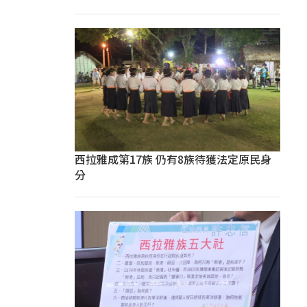
西拉雅成第17族 仍有8族待獲法定原民身
分