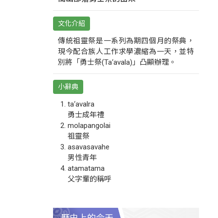
文化介紹
傳統祖靈祭是一系列為期四個月的祭典，
現今配合族人工作求學濃縮為一天，並特
別將「勇士祭(Ta‘avala)」凸顯辦理。
小辭典
ta‘avalra
勇士成年禮
molapangolai
祖靈祭
asavasavahe
男性青年
atamatama
父字輩的稱呼
歷史上的今天