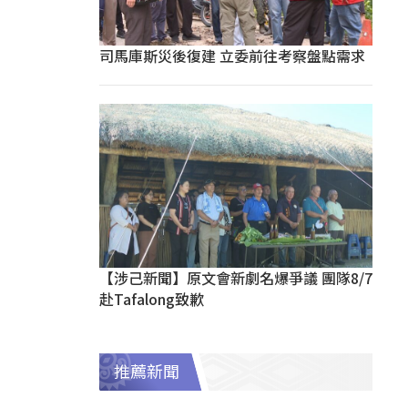
司馬庫斯災後復建 立委前往考察盤點需求
【涉己新聞】原文會新劇名爆爭議 團隊8/7
赴Tafalong致歉
推薦新聞