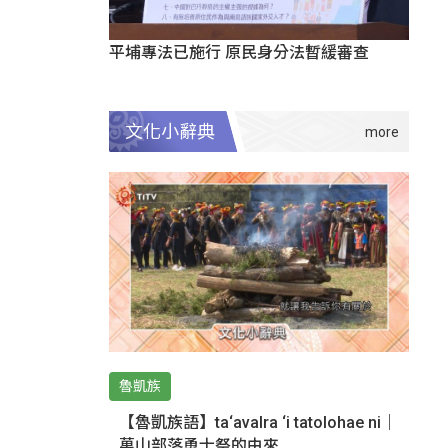
平埔專法已施行 原民身分法暫緩審查
文化小辭典
魯凱族
【魯凱族語】ta‘avalra ‘i tatolohae ni｜
萬山部落勇士祭的由來