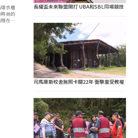
長耀盃未來聯盟開打 UBA和SBL同場競技
循環衣櫃
快時尚的
捐贈在地
司馬庫斯校舍無照卡關22年 衝擊童受教權