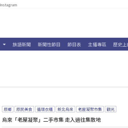
Instagram
族語新聞
新聞性節目
節目表
主播專區
歷史上
原鄉
原民美食
循環衣櫃
新北烏來
老屋凝聚市集
觀光
烏來「老屋凝聚」二手市集 走入過往集散地