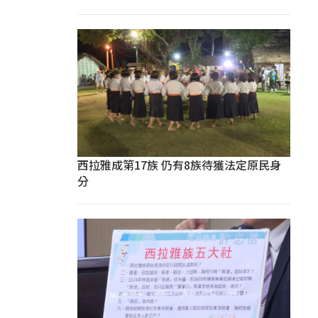
西拉雅成第17族 仍有8族待獲法定原民身
分