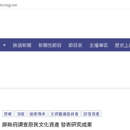
Instagram
族語新聞
新聞性節目
節目表
主播專區
歷史上
原鄉
深度
復振傳承
文資審議委員會
部落資產
屏縣府調查原民文化資產 發表研究成果