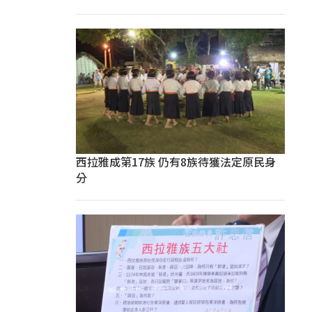
西拉雅成第17族 仍有8族待獲法定原民身
分