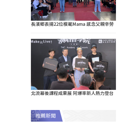
長濱鄉表揚22位模範Mama 感念父親辛勞
北流幕後課程成果展 阿爆率新人熱力登台
推薦新聞