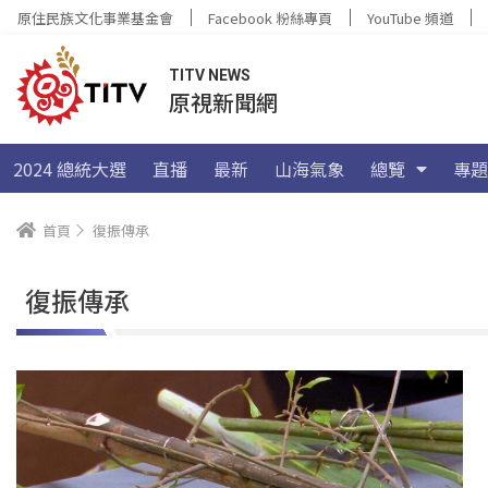
原住民族文化事業基金會
Facebook 粉絲專頁
YouTube 頻道
TITV NEWS
原視新聞網
2024 總統大選
直播
最新
山海氣象
總覽
專題
首頁
復振傳承
復振傳承