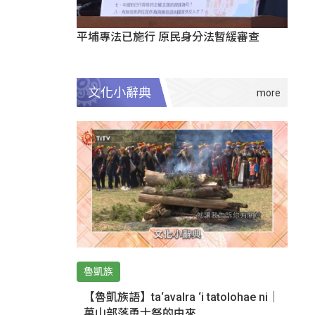
平埔專法已施行 原民身分法暫緩審查
文化小辭典
魯凱族
【魯凱族語】ta‘avalra ‘i tatolohae ni｜
萬山部落勇士祭的由來