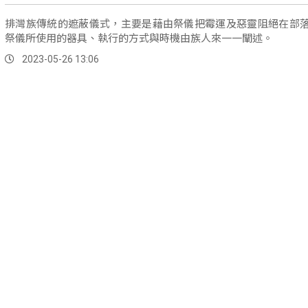
排灣族傳統的遮蔽儀式，主要是藉由祭儀把霉運及惡靈阻絕在部
祭儀所使用的器具、執行的方式與時機由族人來一一闡述。
2023-05-26 13:06