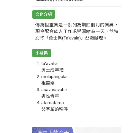
文化介紹
傳統祖靈祭是一系列為期四個月的祭典，
現今配合族人工作求學濃縮為一天，並特
別將「勇士祭(Ta‘avala)」凸顯辦理。
小辭典
ta‘avalra
勇士成年禮
molapangolai
祖靈祭
asavasavahe
男性青年
atamatama
父字輩的稱呼
歷史上的今天