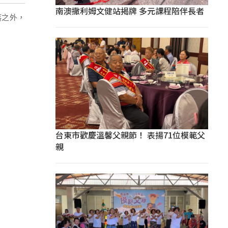
南澳撒利姆文健站揭牌 多元課程陪伴長者
落之外，
台東市歡慶溫馨父親節！ 表揚71位模範父
親