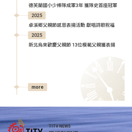
德芙蘭國小少棒隊成軍3年 獲隊史首座冠軍
2025
卓溪鄉父親節感恩表揚活動 獻唱詩歌祝福
2025
新北烏來歡慶父親節 13位模範父親獲表揚
more
TITV NEWS