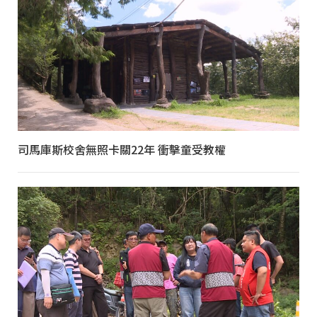
司馬庫斯校舍無照卡關22年 衝擊童受教權