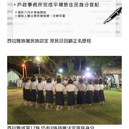
西拉雅族獲民族認定 原民日回顧正名歷程
西拉雅成第17族 仍有8族待獲法定原民身分