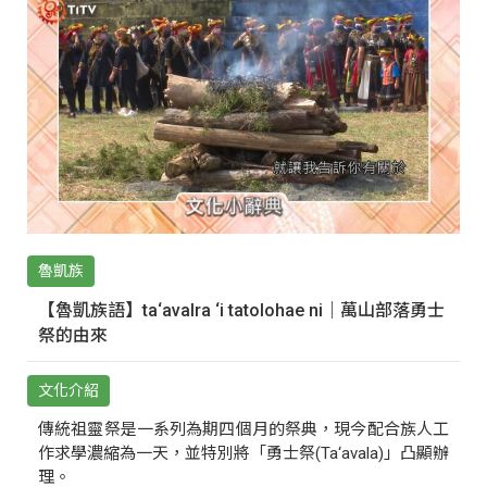
魯凱族
【魯凱族語】ta‘avalra ‘i tatolohae ni｜萬山部落勇士
祭的由來
文化介紹
傳統祖靈祭是一系列為期四個月的祭典，現今配合族人工
作求學濃縮為一天，並特別將「勇士祭(Ta‘avala)」凸顯辦
理。