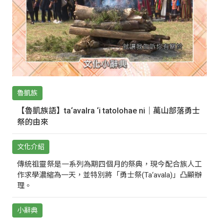
魯凱族
【魯凱族語】ta‘avalra ‘i tatolohae ni｜萬山部落勇士
祭的由來
文化介紹
傳統祖靈祭是一系列為期四個月的祭典，現今配合族人工
作求學濃縮為一天，並特別將「勇士祭(Ta‘avala)」凸顯辦
理。
小辭典