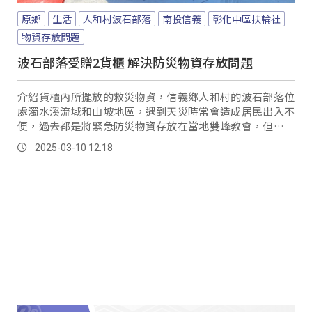
原鄉
生活
人和村波石部落
南投信義
彰化中區扶輪社
物資存放問題
波石部落受贈2貨櫃 解決防災物資存放問題
介紹貨櫃內所擺放的救災物資，信義鄉人和村的波石部落位
處濁水溪流域和山坡地區，遇到天災時常會造成居民出入不
便，過去都是將緊急防災物資存放在當地雙峰教會，但教會
空間有限、無法存放足夠物資；不過在彰化中區扶輪社的協
2025-03-10 12:18
助下，捐贈貨櫃到部落，也讓防災物資、裝備有更好的存放
空間。