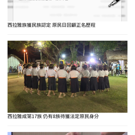
西拉雅族獲民族認定 原民日回顧正名歷程
西拉雅成第17族 仍有8族待獲法定原民身分