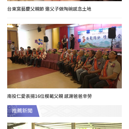
台東窯藝慶父親節 邀父子做陶碗感念土地
南投仁愛表揚16位模範父親 感謝爸爸辛勞
推薦新聞