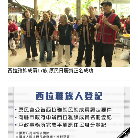
西拉雅族成第17族 原民日慶賀正名成功