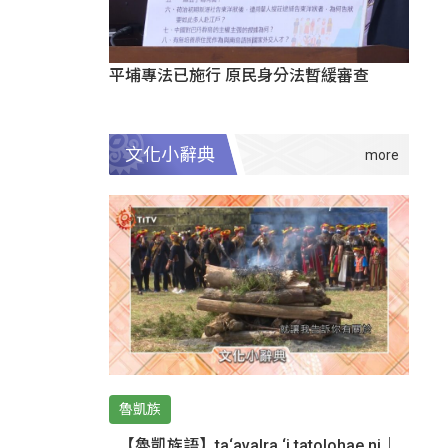
平埔專法已施行 原民身分法暫緩審查
文化小辭典
魯凱族
【魯凱族語】ta‘avalra ‘i tatolohae ni｜