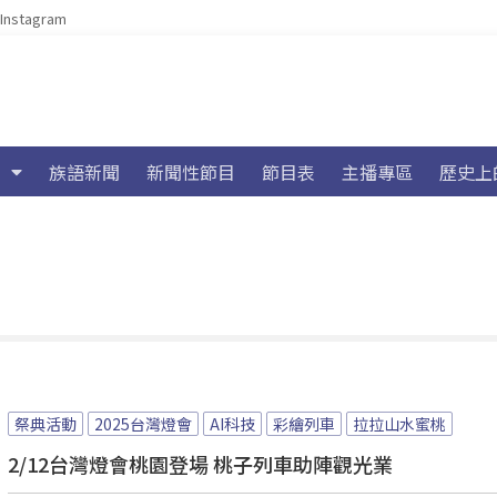
Instagram
族語新聞
新聞性節目
節目表
主播專區
歷史上
祭典活動
2025台灣燈會
AI科技
彩繪列車
拉拉山水蜜桃
2/12台灣燈會桃園登場 桃子列車助陣觀光業