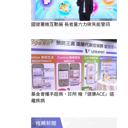
國健署推互動展 長者量六力揪失能警訊
基金會攜手超商、診所 推「健康ACE」遠
離疾病
推薦新聞