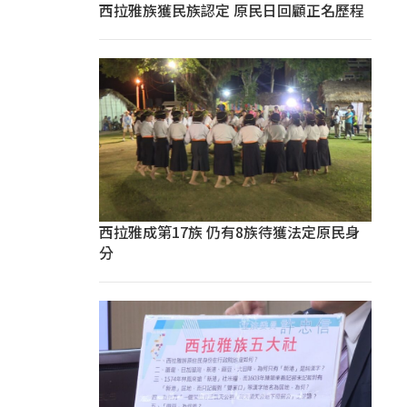
西拉雅族獲民族認定 原民日回顧正名歷程
西拉雅成第17族 仍有8族待獲法定原民身
分