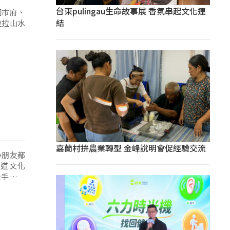
台東pulingau生命故事展 香氛串起文化連
園市府、
結
拉拉山水
嘉蘭村拚農業轉型 金峰說明會促經驗交流
小朋友都
道文化
及手作體