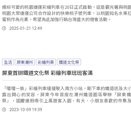
繽紛可愛的桃園捷運彩繪列車在20日正式啟動，這是觀光署與桃
桃園大眾捷運公司合作設計的快樂桃子號列車，以桃園知名水果
蜜桃作為元素，希望為此加強行銷台灣盛大的燈會活動。
2025-01-21 12:49
生活
屏東潮州
彩繪列車
鐵道文化祭
屏東首辦鐵道文化祭 彩繪列車班班客滿
「噹噹一族」彩繪列車緩緩駛入南方小站，剛下車的鐵道迷及大
露出開心的笑容，屏東今年首度在潮州鐵道園區舉辦「屏東鐵
祭」，國慶連假吸引上萬遊客入園，有大、小朋友喜歡的市集
驗，還有鐵道文化祭的限量商品。
2023-10-09 19:39