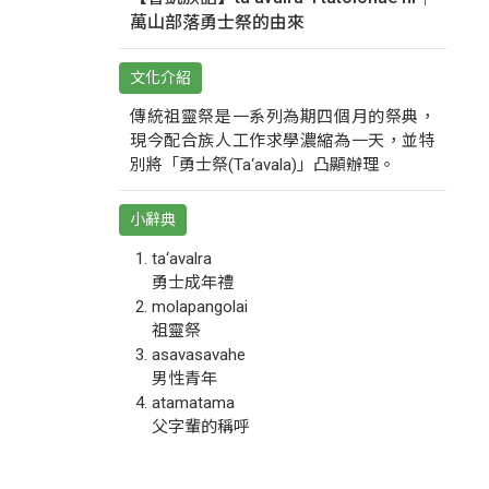
萬山部落勇士祭的由來
文化介紹
傳統祖靈祭是一系列為期四個月的祭典，
現今配合族人工作求學濃縮為一天，並特
別將「勇士祭(Ta‘avala)」凸顯辦理。
小辭典
ta‘avalra
勇士成年禮
molapangolai
祖靈祭
asavasavahe
男性青年
atamatama
父字輩的稱呼