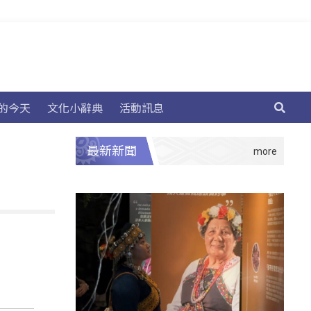
的今天
文化小辭典
活動訊息
最新新聞