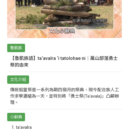
魯凱族
【魯凱族語】ta‘avalra ‘i tatolohae ni｜萬山部落勇士
祭的由來
文化介紹
傳統祖靈祭是一系列為期四個月的祭典，現今配合族人工
作求學濃縮為一天，並特別將「勇士祭(Ta‘avala)」凸顯辦
理。
小辭典
ta‘avalra