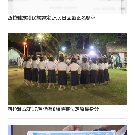
西拉雅族獲民族認定 原民日回顧正名歷程
西拉雅成第17族 仍有8族待獲法定原民身分