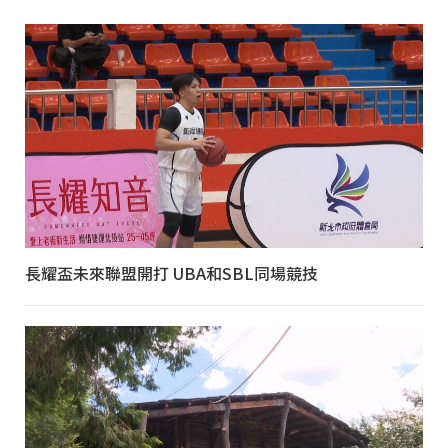
長耀盃未來聯盟開打 UBA和SBL同場競技