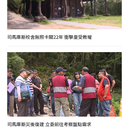
司馬庫斯校舍無照卡關22年 衝擊童受教權
司馬庫斯災後復建 立委前往考察盤點需求