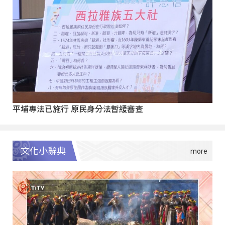
平埔專法已施行 原民身分法暫緩審查
文化小辭典