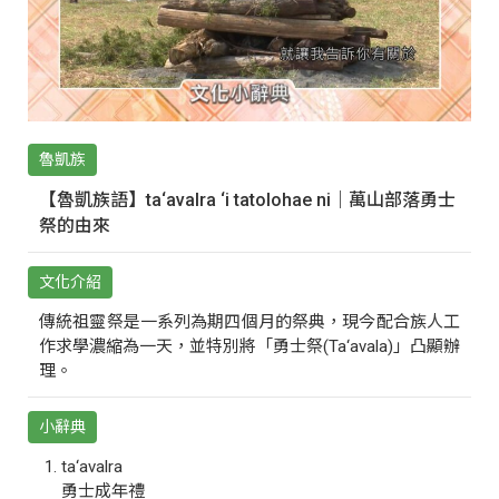
魯凱族
【魯凱族語】ta‘avalra ‘i tatolohae ni｜萬山部落勇士
祭的由來
文化介紹
傳統祖靈祭是一系列為期四個月的祭典，現今配合族人工
作求學濃縮為一天，並特別將「勇士祭(Ta‘avala)」凸顯辦
理。
小辭典
ta‘avalra
勇士成年禮