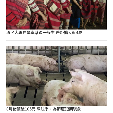
原民大專在學率落後一般生 差距擴大近4成
8月豬價破105元 陳駿季：為節慶短期現象