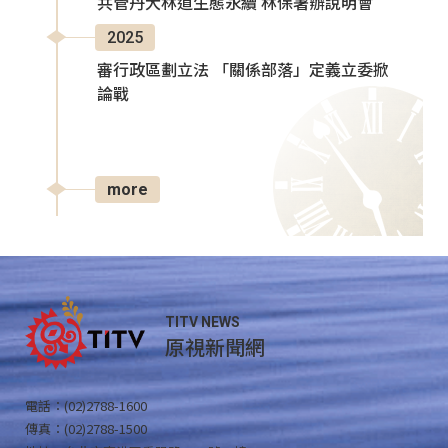
共管丹大林道生態永續 林保署辦說明會
2025
審行政區劃立法 「關係部落」定義立委掀
論戰
more
TITV NEWS
原視新聞網
電話：(02)2788-1600
傳真：(02)2788-1500