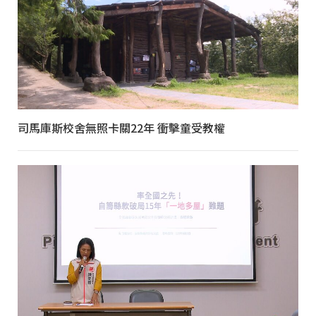
司馬庫斯校舍無照卡關22年 衝擊童受教權