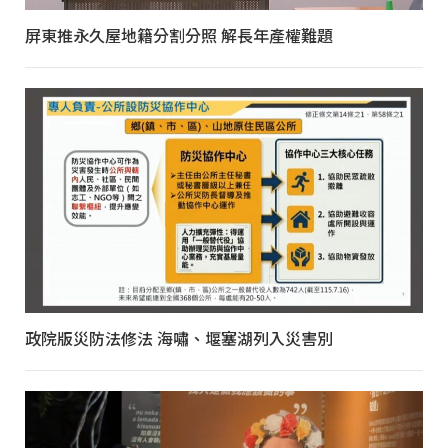
屏東推永久屋地籍分割分照 解長年產權難題
政院版災防法修法 海嘯、堰塞湖列入災害別