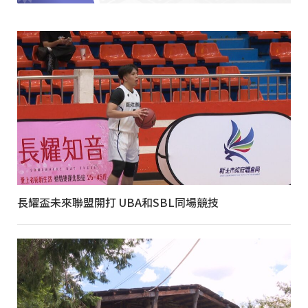
長耀盃未來聯盟開打 UBA和SBL同場競技