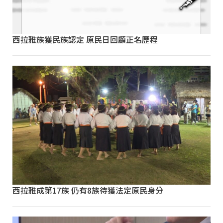
西拉雅族獲民族認定 原民日回顧正名歷程
西拉雅成第17族 仍有8族待獲法定原民身分