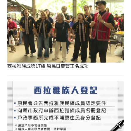
西拉雅族成第17族 原民日慶賀正名成功