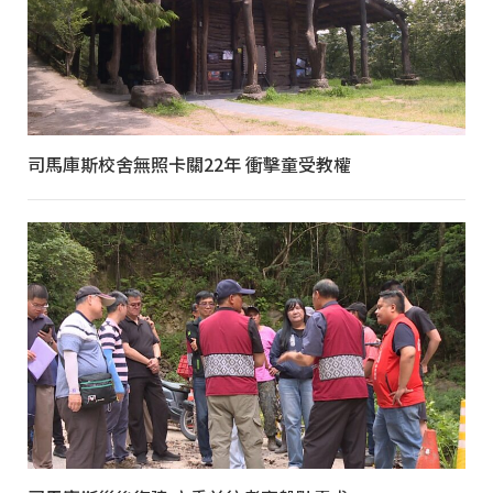
司馬庫斯校舍無照卡關22年 衝擊童受教權