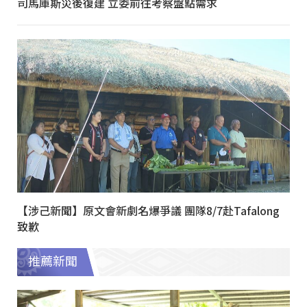
司馬庫斯災後復建 立委前往考察盤點需求
【涉己新聞】原文會新劇名爆爭議 團隊8/7赴Tafalong
致歉
推薦新聞