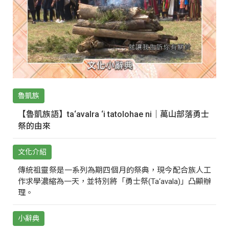
魯凱族
【魯凱族語】ta‘avalra ‘i tatolohae ni｜萬山部落勇士
祭的由來
文化介紹
傳統祖靈祭是一系列為期四個月的祭典，現今配合族人工
作求學濃縮為一天，並特別將「勇士祭(Ta‘avala)」凸顯辦
理。
小辭典