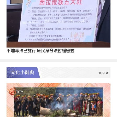
平埔專法已施行 原民身分法暫緩審查
文化小辭典