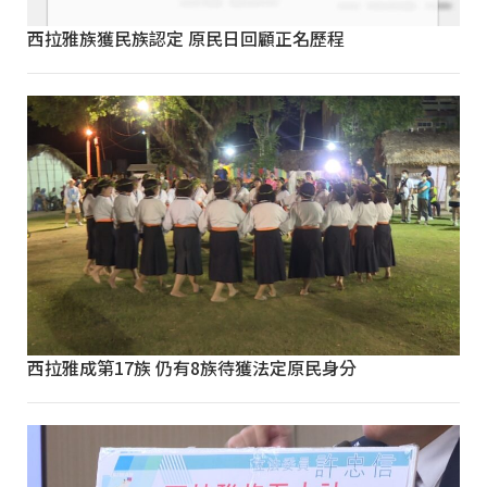
西拉雅族獲民族認定 原民日回顧正名歷程
西拉雅成第17族 仍有8族待獲法定原民身分