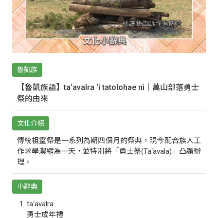
魯凱族
【魯凱族語】ta‘avalra ‘i tatolohae ni｜萬山部落勇士
祭的由來
文化介紹
傳統祖靈祭是一系列為期四個月的祭典，現今配合族人工
作求學濃縮為一天，並特別將「勇士祭(Ta‘avala)」凸顯辦
理。
小辭典
ta‘avalra
勇士成年禮