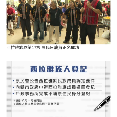
西拉雅族成第17族 原民日慶賀正名成功