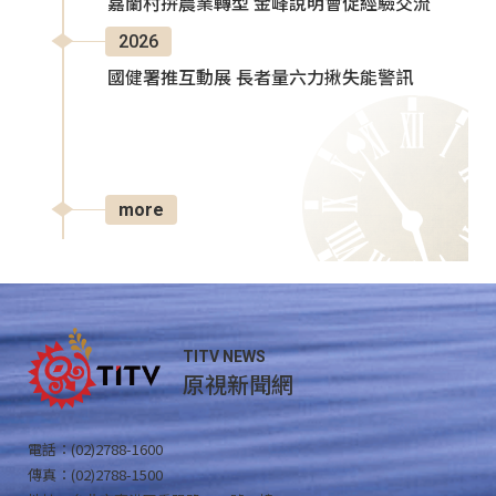
嘉蘭村拚農業轉型 金峰說明會促經驗交流
2026
國健署推互動展 長者量六力揪失能警訊
more
TITV NEWS
原視新聞網
電話：(02)2788-1600
傳真：(02)2788-1500