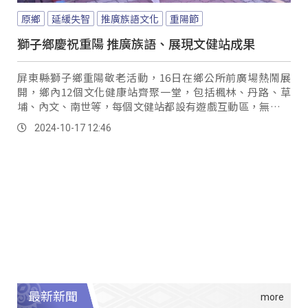
原鄉
延緩失智
推廣族語文化
重陽節
獅子鄉慶祝重陽 推廣族語、展現文健站成果
屏東縣獅子鄉重陽敬老活動，16日在鄉公所前廣場熱鬧展
開，鄉內12個文化健康站齊聚一堂，包括楓林、丹路、草
埔、內文、南世等，每個文健站都設有遊戲互動區，無論長
輩或一般民眾都玩得不亦樂乎。
2024-10-17 12:46
最新新聞