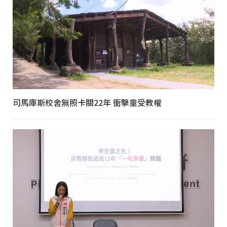
司馬庫斯校舍無照卡關22年 衝擊童受教權