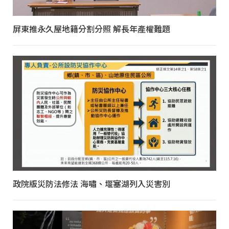
屏東推永久屋地籍分割分照 解長年產權難題
政院版災防法修法 海嘯、堰塞湖列入災害別