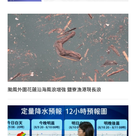
颱風外圍花蓮沿海風浪增強 鹽寮漁港現長浪