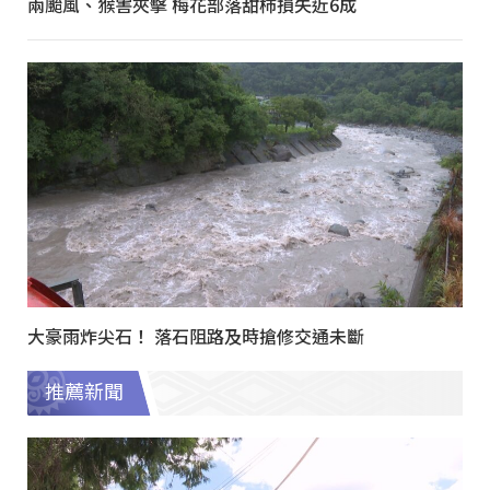
兩颱風、猴害夾擊 梅花部落甜柿損失近6成
大豪雨炸尖石！ 落石阻路及時搶修交通未斷
推薦新聞