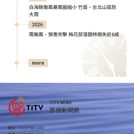
白海豚颱風暴風圈縮小 竹苗、台北山區防
大雨
2026
兩颱風、猴害夾擊 梅花部落甜柿損失近6成
more
TITV NEWS
原視新聞網
電話：(02)2788-1600