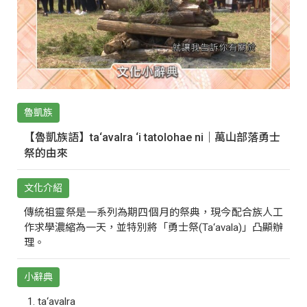
魯凱族
【魯凱族語】ta‘avalra ‘i tatolohae ni｜萬山部落勇士
祭的由來
文化介紹
傳統祖靈祭是一系列為期四個月的祭典，現今配合族人工
作求學濃縮為一天，並特別將「勇士祭(Ta‘avala)」凸顯辦
理。
小辭典
ta‘avalra