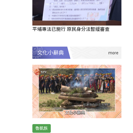
平埔專法已施行 原民身分法暫緩審查
文化小辭典
魯凱族