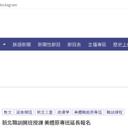
Instagram
族語新聞
新聞性節目
節目表
主播專區
歷史上
教文
延後開班
新北三重
皮膚學
美體職能原專班
職訓課程
新北職訓開班授課 美體原專班延長報名