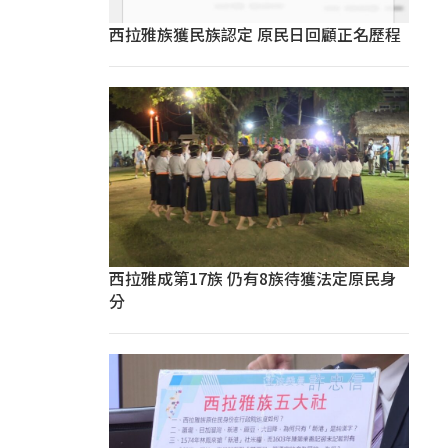
西拉雅族獲民族認定 原民日回顧正名歷程
西拉雅成第17族 仍有8族待獲法定原民身
分