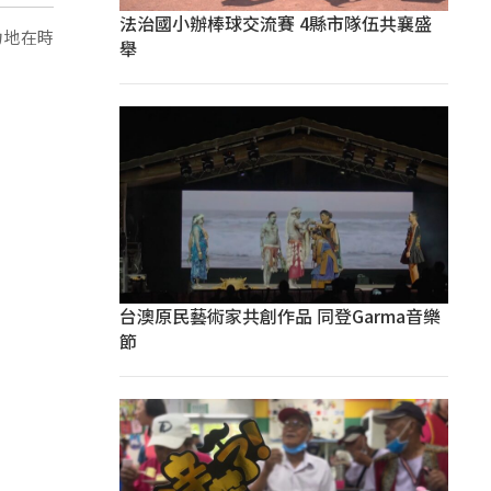
法治國小辦棒球交流賽 4縣市隊伍共襄盛
力地在時
舉
台澳原民藝術家共創作品 同登Garma音樂
節