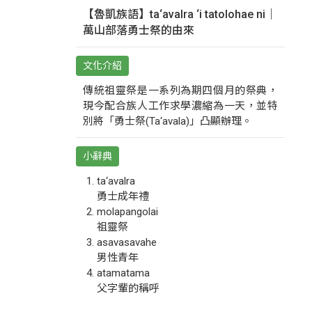
【魯凱族語】ta‘avalra ‘i tatolohae ni｜
萬山部落勇士祭的由來
文化介紹
傳統祖靈祭是一系列為期四個月的祭典，
現今配合族人工作求學濃縮為一天，並特
別將「勇士祭(Ta‘avala)」凸顯辦理。
小辭典
ta‘avalra
勇士成年禮
molapangolai
祖靈祭
asavasavahe
男性青年
atamatama
父字輩的稱呼