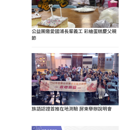
公益團邀愛國浦長輩義工 彩繪蛋糕慶父親
節
族語認證首推在地測驗 屏東舉辦說明會