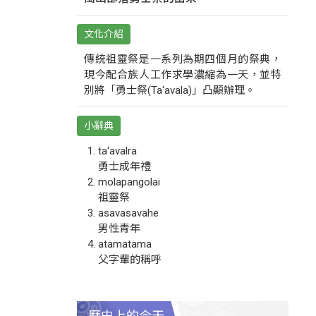
文化介紹
傳統祖靈祭是一系列為期四個月的祭典，
現今配合族人工作求學濃縮為一天，並特
別將「勇士祭(Ta‘avala)」凸顯辦理。
小辭典
ta‘avalra
勇士成年禮
molapangolai
祖靈祭
asavasavahe
男性青年
atamatama
父字輩的稱呼
歷史上的今天