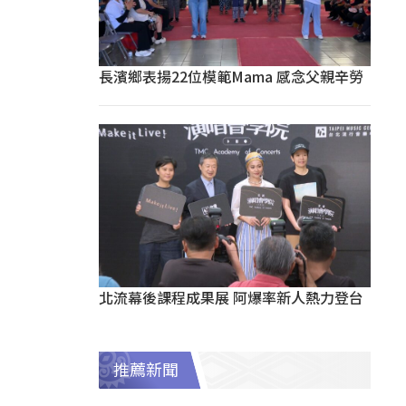
長濱鄉表揚22位模範Mama 感念父親辛勞
北流幕後課程成果展 阿爆率新人熱力登台
推薦新聞