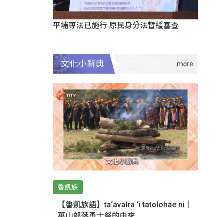
平埔專法已施行 原民身分法暫緩審查
文化小辭典
魯凱族
【魯凱族語】ta‘avalra ‘i tatolohae ni｜
萬山部落勇士祭的由來