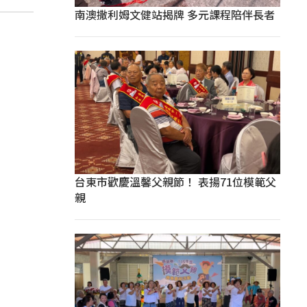
南澳撒利姆文健站揭牌 多元課程陪伴長者
台東市歡慶溫馨父親節！ 表揚71位模範父
親