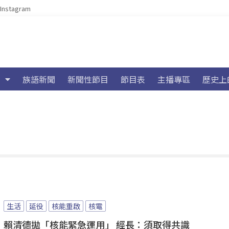
Instagram
族語新聞
新聞性節目
節目表
主播專區
歷史上
生活
延役
核能重啟
核電
賴清德拋「核能緊急運用」 經長：須取得共識