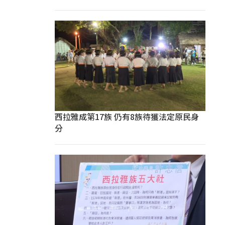
西拉雅成第17族 仍有8族待獲法定原民身
分