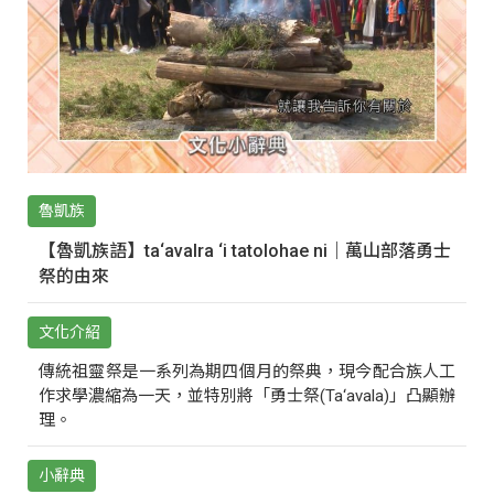
魯凱族
【魯凱族語】ta‘avalra ‘i tatolohae ni｜萬山部落勇士
祭的由來
文化介紹
傳統祖靈祭是一系列為期四個月的祭典，現今配合族人工
作求學濃縮為一天，並特別將「勇士祭(Ta‘avala)」凸顯辦
理。
小辭典