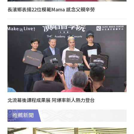
長濱鄉表揚22位模範Mama 感念父親辛勞
北流幕後課程成果展 阿爆率新人熱力登台
推薦新聞