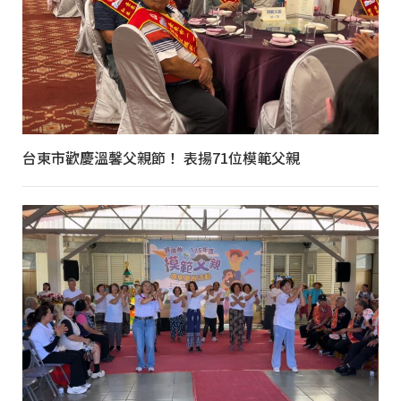
台東市歡慶溫馨父親節！ 表揚71位模範父親