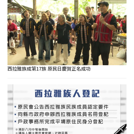
西拉雅族成第17族 原民日慶賀正名成功