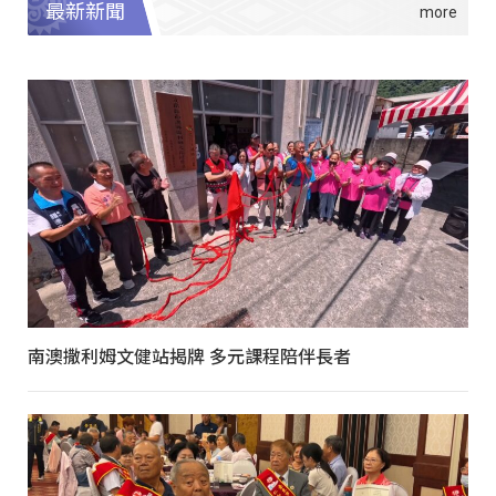
最新新聞
南澳撒利姆文健站揭牌 多元課程陪伴長者