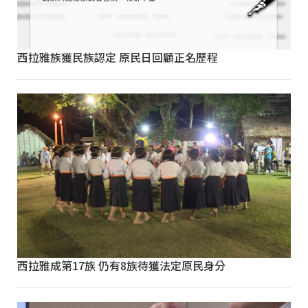
西拉雅族獲民族認定 原民日回顧正名歷程
西拉雅成第17族 仍有8族待獲法定原民身分