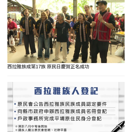
西拉雅族成第17族 原民日慶賀正名成功