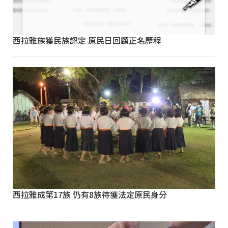
西拉雅族獲民族認定 原民日回顧正名歷程
西拉雅成第17族 仍有8族待獲法定原民身分