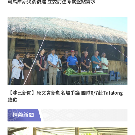
司馬庫斯災後復建 立委前往考察盤點需求
【涉己新聞】原文會新劇名爆爭議 團隊8/7赴Tafalong
致歉
推薦新聞