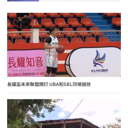
長耀盃未來聯盟開打 UBA和SBL同場競技