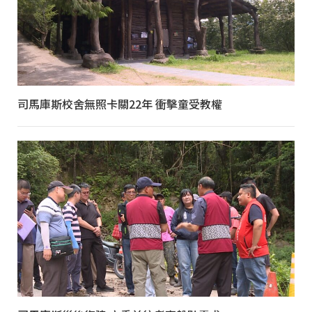
司馬庫斯校舍無照卡關22年 衝擊童受教權