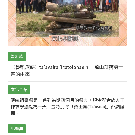
魯凱族
【魯凱族語】ta‘avalra ‘i tatolohae ni｜萬山部落勇士
祭的由來
文化介紹
傳統祖靈祭是一系列為期四個月的祭典，現今配合族人工
作求學濃縮為一天，並特別將「勇士祭(Ta‘avala)」凸顯辦
理。
小辭典